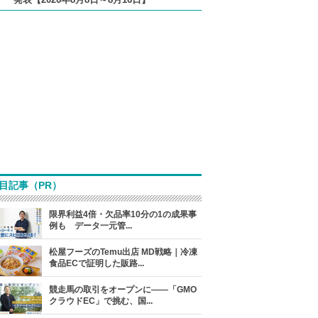
目記事（PR）
限界利益4倍・欠品率10分の1の成果事
例も データ一元管...
松屋フーズのTemu出店 MD戦略｜冷凍
食品ECで証明した販路...
競走馬の取引をオープンに――「GMO
クラウドEC」で挑む、国...