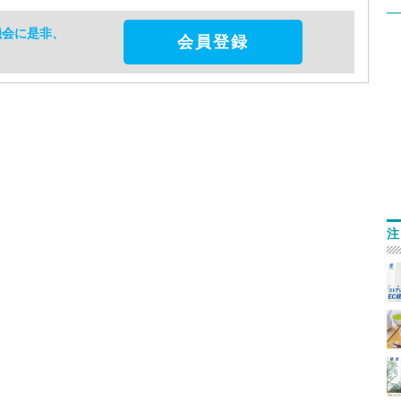
機会に是非、
会員登録
注