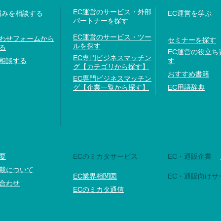
EC運営のサービス・外部
悩みを相談する
EC運営を学ぶ
パートナーを探す
EC運営のサービス・ツー
わせフォームから
セミナーを探す
ルを探す
る
EC運営の役立ち
EC専門ビジネスマッチン
相談する
す
グ【カテゴリから探す】
おすすめ書籍
EC専門ビジネスマッチン
グ【企業一覧から探す】
EC用語辞典
要
ECのミカタサービス
EC・通販企業
載について
EC業界相関図
EC・通販向けサ
合わせ
ECのミカタ通信