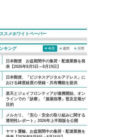
ススメホワイトペーパー
ンキング
今日
週間
月間
日本郵便 お盆期間中の集荷・配達業務を発
表【2026年8月5日～8月19日】
日本郵便、「ビジネスデジタルアドレス」に
おける緯度経度の登録・共有機能を提供
楽天とジェイフロンティアが連携開始、オン
ラインでの「診療」「服薬指導」普及定着が
目的
メルカリ、「安心・安全の取り組みに関する
透明性レポート」2026年上半期版を公開
ヤマト運輸、お盆期間中の集荷・配達業務を
発表【2026年8月8日～8月16日】