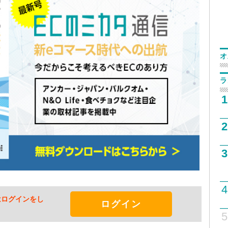
オ
ラ
1
2
3
4
はログインをし
ログイン
5