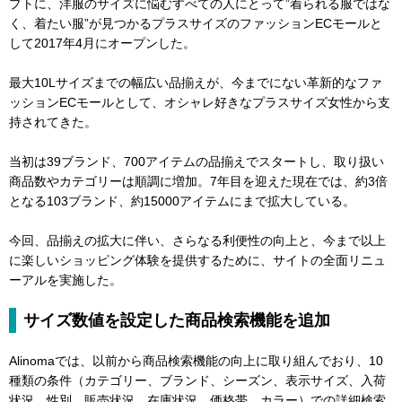
プトに、洋服のサイズに悩むすべての人にとって”着られる服ではな
く、着たい服”が見つかるプラスサイズのファッションECモールと
して2017年4月にオープンした。
最大10Lサイズまでの幅広い品揃えが、今までにない革新的なファ
ッションECモールとして、オシャレ好きなプラスサイズ女性から支
持されてきた。
当初は39ブランド、700アイテムの品揃えでスタートし、取り扱い
商品数やカテゴリーは順調に増加。7年目を迎えた現在では、約3倍
となる103ブランド、約15000アイテムにまで拡大している。
今回、品揃えの拡大に伴い、さらなる利便性の向上と、今まで以上
に楽しいショッピング体験を提供するために、サイトの全面リニュ
ーアルを実施した。
サイズ数値を設定した商品検索機能を追加
Alinomaでは、以前から商品検索機能の向上に取り組んでおり、10
種類の条件（カテゴリー、ブランド、シーズン、表示サイズ、入荷
状況、性別、販売状況、在庫状況、価格帯、カラー）での詳細検索