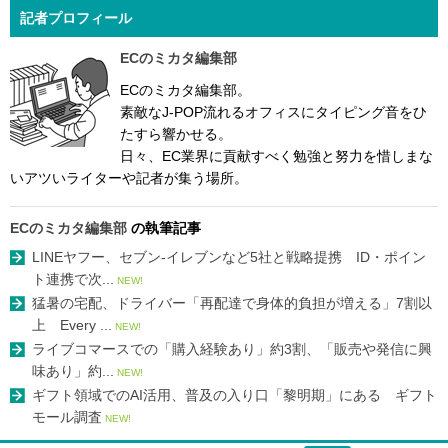
記者プロフィール
ECのミカタ編集部
ECのミカタ編集部。
素敵なJ-POP流れるオフィスにタイピング音をひ
たすら響かせる。
日々、EC業界に貢献すべく勉強と努力を惜しまな
いアツいライターや記者が集う場所。
ECのミカタ編集部
の執筆記事
LINEヤフー、セブン-イレブンなど5社と戦略提携 ID・ポイン
ト連携で次...
NEW!
猛暑の宅配、ドライバー「再配達で身体的負担が増える」7割以
上 Every ...
NEW!
ライブコマースでの「購入経験あり」約3割、「販売や発信に興
味あり」約...
NEW!
ギフト領域でのAI活用、普及の入り口「黎明期」にある ギフト
モール調査
NEW!