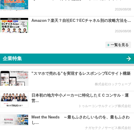
2026/08/08
Amazon？楽天？自社EC？ECチャネル別の攻略方法を...
2026/08/08
一覧を見る
企業特集
”スマホで売れる”を実現するレスポンシブECサイト構築
株式会社ロックウェーブ
日本初の地方中小メーカーに特化したＥＣコンサル・運
営...
トゥルーコンサルティング株式会社
Meet the Needs ～最もふさわしいものを、最もふさわ
し...
ナガセテクノサービス株式会社