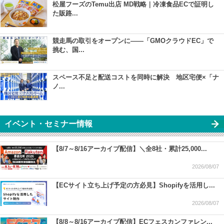
松屋フーズのTemu出店 MD戦略｜冷凍食品ECで証明し
た販路...
競走馬の取引をオープンに――「GMOクラウドEC」で
挑む、国...
スペース不足と配送コストを同時に解決 地区宅便×「ナ
ノ...
イベント・セミナー情報
【8/7～8/16アーカイブ配信】＼全8社・累計25,000...
2026/08/07
【ECサイト立ち上げ予定の方必見】Shopifyを活用し...
2026/08/07
【8/8～8/16アーカイブ配信】ECフェスカンファレン...