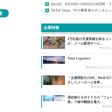
Qoo10、8月29日〜9月6日の9日間
TikTok Shop、中小事業者のデジ
企業特集
2万社超の支援実績を誇るコン
が、メール配信サービ...
株式会社
Total Logistics
株式会社ヒダロジス
「企業間取引のDX」BtoB E
介してメーカーと世界...
株式会社ラクー
高性能ＤＢ付ＥＦＯの『フォ
客』で途中離脱を最大...
株式会