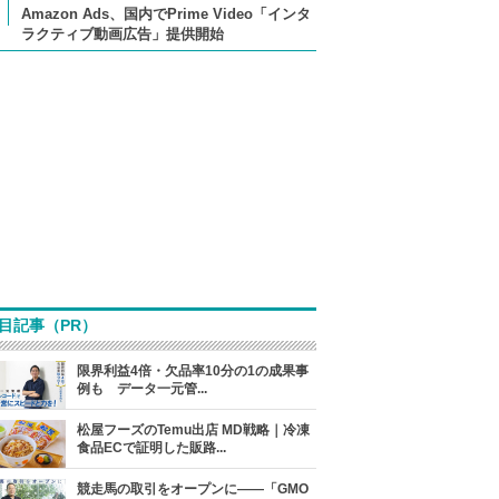
Amazon Ads、国内でPrime Video「インタ
ラクティブ動画広告」提供開始
目記事（PR）
限界利益4倍・欠品率10分の1の成果事
例も データ一元管...
松屋フーズのTemu出店 MD戦略｜冷凍
食品ECで証明した販路...
競走馬の取引をオープンに――「GMO