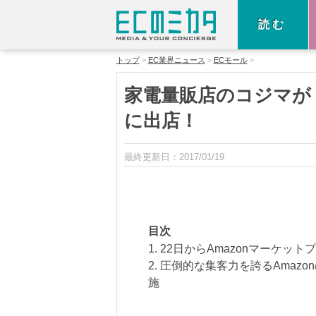
読む
トップ
EC業界ニュース
ECモール
家電量販店のコジマが「
に出店！
最終更新日：
2017/01/19
目次
1. 22日からAmazonマーケ
2. 圧倒的な集客力を誇るAma
施