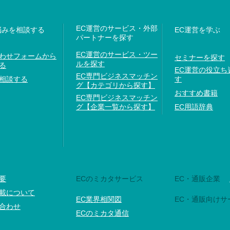
EC運営のサービス・外部
悩みを相談する
EC運営を学ぶ
パートナーを探す
EC運営のサービス・ツー
わせフォームから
セミナーを探す
ルを探す
る
EC運営の役立ち
EC専門ビジネスマッチン
相談する
す
グ【カテゴリから探す】
おすすめ書籍
EC専門ビジネスマッチン
グ【企業一覧から探す】
EC用語辞典
要
ECのミカタサービス
EC・通販企業
載について
EC業界相関図
EC・通販向けサ
合わせ
ECのミカタ通信