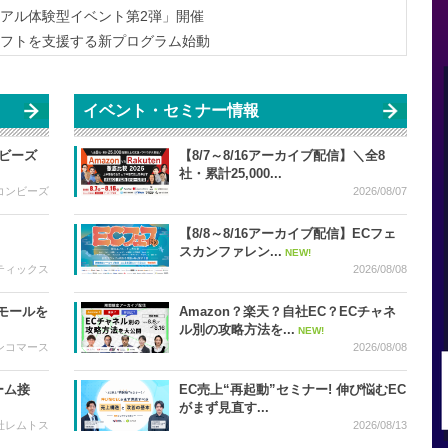
「リアル体験型イベント第2弾」開催
タルシフトを支援する新プログラム始動
イベント・セミナー情報
ビーズ
【8/7～8/16アーカイブ配信】＼全8
社・累計25,000...
コンビーズ
2026/08/07
【8/8～8/16アーカイブ配信】ECフェ
スカンファレン...
NEW!
ティックス
2026/08/08
Cモールを
Amazon？楽天？自社EC？ECチャネ
ル別の攻略方法を...
NEW!
ンコマース
2026/08/08
ーム接
EC売上“再起動”セミナー! 伸び悩むEC
がまず見直す...
社レムトス
2026/08/13