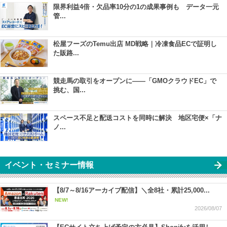
限界利益4倍・欠品率10分の1の成果事例も データ一元
管...
松屋フーズのTemu出店 MD戦略｜冷凍食品ECで証明し
た販路...
競走馬の取引をオープンに――「GMOクラウドEC」で
挑む、国...
スペース不足と配送コストを同時に解決 地区宅便×「ナ
ノ...
イベント・セミナー情報
【8/7～8/16アーカイブ配信】＼全8社・累計25,000...
NEW!
2026/08/07