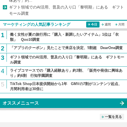
味あり」約...
ギフト領域でのAI活用、普及の入り口「黎明期」にある ギフト
モール調査
マーケティングの人気記事ランキング
今日
週間
月間
1
働く女性が夏の旅行用に「購入・新調したいアイテム」1位は「衣
類」 Qoo10調査
2
「アプリのクーポン」見たことで来店を決定、5割超 DearOne調査
3
ギフト領域でのAI活用、普及の入り口「黎明期」にある ギフトモー
ル調査
4
ライブコマースでの「購入経験あり」約3割、「販売や発信に興味あ
り」約6割 行知学園調査
5
TikTok Shop日本提供開始から1年 GMVの7割がコンテンツ起点、
月間利用者は30倍に
オススメニュース
一覧を見る