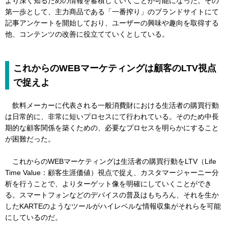
より深く知るための情報を蓄積していくことが可能になった。その
第一歩として、主力商品である「一番搾り」のブランドサイトにて
記事アンケートを開始しており、ユーザーの興味や趣向を取得する
他、コンテンツの改善に役立てていくとしている。
これからのWEBマーケティングは顧客のLTV視点
で捉えよ
飲料メーカーに代表される一般消費財における生活者の購買行動
は日常的に、非常に短いプロセスにて行われている。そのため中長
期的な顧客関係を築くための、必要なプロセスを明らかにすること
が困難だった。
これからのWEBマーケティングは生活者の購買行動をLTV（Life
Time Value：顧客生涯価値）視点で捉え、カスタマージャーニー分
析を行うことで、よりターゲット像を明確にしていくことができ
る。スマートフォンなどのデバイスの普及はもちろん、それを生か
したKARTEのようなツールがハイレベルな情報収集がそれらを可能
にしているのだ。