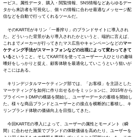
ービス。属性データ、購入・閲覧情報、SNS情報などあらゆるデー
タから来訪者を可視化し、個々の情報に合わせ最適なメッセージ配
信などを自動で行ってくれるツールだ。
そのKARTEがキリン「一番搾り」のブランドサイトに導入され
た。どういった背景があり導入されたかというと、端的に言えば、
これまでメーカーが行ってきたマス広告やキャンペーンなどの
マー
ケティング手法がスマートフォンなどの出現によって変わってきて
いる
ということ。そしてKARTEを使ってユーザー一人ひとりの趣味
嗜好をしっかりと捉え、顧客体験を最適化していこうという狙いが
そこにはある。
キリンデジタルマーケティング部では、「お客様」を主語とした
マーケティングを如何に作り出せるかをミッションに、2015年から
プライベートDMPの構築を開始し、ユーザーデータの蓄積を開始し
た。様々な商品ブランドとユーザーとの接点を横断的に蓄積し、キ
リンブランド体験の価値向上を目指してきた。
今回KARTEの導入によって、ユーザーの属性とモーメント（瞬
間）に合わせた施策でブランドの体験価値を高めたり、ユーザーを