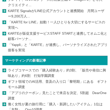
クリエイティ...
KARTE SignalsがLINE公式アカウントと連携開始 月間ユーザ
ー9,200万人...
「KARTE for LINE」始動！一人ひとりを大切にするサービスの
実現へ
KARTEが販促支援サービスSTAFF STARTと連携してオムニ化と
顧客パーソナ...
「Yappli」と「KARTE」が連携し、パーソナライズされたアプリ
接客を実現
マーケティングの新着記事
ライブコマースでの「購入経験あり」約3割、「販売や発信に興
味あり」約6割 行知学園調査
ギフト領域でのAI活用、普及の入り口「黎明期」にある ギフト
モール調査
「アプリのクーポン」見たことで来店を決定、5割超 DearOne
調査
働く女性が夏の旅行用に「購入・新調したいアイテム」1位は
「衣類」 Qoo10調査