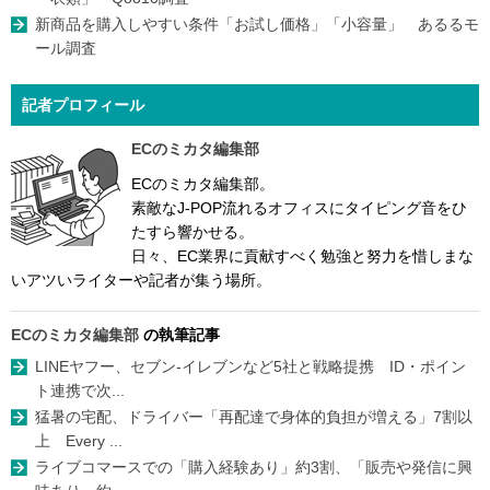
新商品を購入しやすい条件「お試し価格」「小容量」 あるるモ
ール調査
記者プロフィール
ECのミカタ編集部
ECのミカタ編集部。
素敵なJ-POP流れるオフィスにタイピング音をひ
たすら響かせる。
日々、EC業界に貢献すべく勉強と努力を惜しまな
いアツいライターや記者が集う場所。
ECのミカタ編集部
の執筆記事
LINEヤフー、セブン-イレブンなど5社と戦略提携 ID・ポイン
ト連携で次...
猛暑の宅配、ドライバー「再配達で身体的負担が増える」7割以
上 Every ...
ライブコマースでの「購入経験あり」約3割、「販売や発信に興