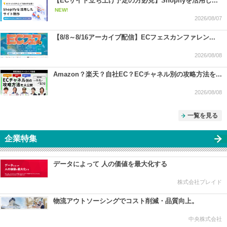
【ECサイト立ち上げ予定の方必見】Shopifyを活用し...
NEW!
2026/08/07
【8/8～8/16アーカイブ配信】ECフェスカンファレン...
2026/08/08
Amazon？楽天？自社EC？ECチャネル別の攻略方法を...
2026/08/08
一覧を見る
企業特集
データによって 人の価値を最大化する
株式会社プレイド
物流アウトソーシングでコスト削減・品質向上。
中央株式会社