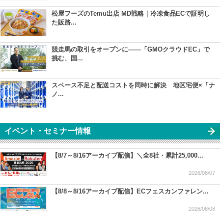
松屋フーズのTemu出店 MD戦略｜冷凍食品ECで証明し
た販路...
競走馬の取引をオープンに――「GMOクラウドEC」で
挑む、国...
スペース不足と配送コストを同時に解決 地区宅便×「ナ
ノ...
イベント・セミナー情報
【8/7～8/16アーカイブ配信】＼全8社・累計25,000...
2026/08/07
【8/8～8/16アーカイブ配信】ECフェスカンファレン...
2026/08/08