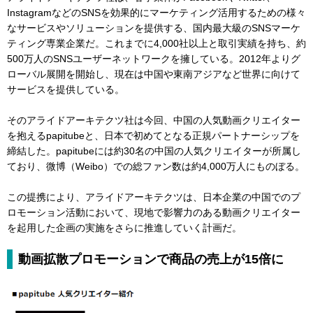
InstagramなどのSNSを効果的にマーケティング活用するための様々
なサービスやソリューションを提供する、国内最大級のSNSマーケ
ティング専業企業だ。これまでに4,000社以上と取引実績を持ち、約
500万人のSNSユーザーネットワークを擁している。2012年よりグ
ローバル展開を開始し、現在は中国や東南アジアなど世界に向けて
サービスを提供している。
そのアライドアーキテクツ社は今回、中国の人気動画クリエイター
を抱えるpapitubeと、日本で初めてとなる正規パートナーシップを
締結した。papitubeには約30名の中国の人気クリエイターが所属し
ており、微博（Weibo）での総ファン数は約4,000万人にものぼる。
この提携により、アライドアーキテクツは、日本企業の中国でのプ
ロモーション活動において、現地で影響力のある動画クリエイター
を起用した企画の実施をさらに推進していく計画だ。
動画拡散プロモーションで商品の売上が15倍に