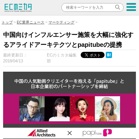
トップ
EC業界ニュース
マーケティング
中国向けインフルエンサー施策を大幅に強化す
るアライドアーキテクツとpapitubeの提携
最終更新日：
ECのミカタ編集
2018/04/13
部