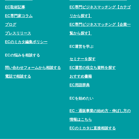
EC取材記事
EC専門ビジネスマッチング【カテゴ
EC専門家コラム
リから探す】
ブログ
EC専門ビジネスマッチング【企業一
プレスリリース
覧から探す】
ECのミカタ編集ポリシー
EC運営を学ぶ
ECの悩みを相談する
セミナーを探す
問い合わせフォームから相談する
EC運営の役立ち資料を探す
電話で相談する
おすすめ書籍
EC用語辞典
ECを始めたい
EC・通販事業の始め方・伸ばし方の
情報はこちら
ECのミカタに直接相談する