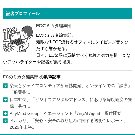
記者プロフィール
ECのミカタ編集部
ECのミカタ編集部。
素敵なJ-POP流れるオフィスにタイピング音をひ
たすら響かせる。
日々、EC業界に貢献すべく勉強と努力を惜しまな
いアツいライターや記者が集う場所。
ECのミカタ編集部
の執筆記事
楽天とジェイフロンティアが連携開始、オンラインでの「診療」
「服薬指...
日本郵便、「ビジネスデジタルアドレス」における緯度経度の登
録・共有...
AnyMind Group、AIエージェント「AnyAI Agent」提供開始
メルカリ、「安心・安全の取り組みに関する透明性レポート」
2026年上半...