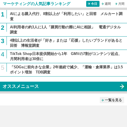
マーケティングの人気記事ランキング
今日
週間
月間
1
AIによる購入代行、8割以上が「利用したい」と回答 メルカート調
査
2
AI利用者の約3人に1人「購買行動の際にAIに相談」 電通デジタル
調査
3
4割以上の生活者が「好き」または「応援」したいブランドがあると
回答 博報堂調査
4
TikTok Shop日本提供開始から1年 GMVの7割がコンテンツ起点、
月間利用者は30倍に
5
「SDGsに前向きな企業」2年連続で減少、「運輸・倉庫業界」は3.5
ポイント増加 TDB調査
オススメニュース
一覧を見る