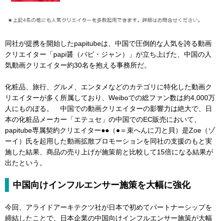
同社が提携を開始したpapitubeは、中国で圧倒的な人気を誇る動画
クリエイター「papi醤（パピ・ジャン）」が立ち上げた、中国の人
気動画クリエイター約30名を抱える事務所だ。
化粧品、旅行、グルメ、エンタメなどのカテゴリに特化した動画ク
リエイターが多く所属しており、Weiboでの総ファン数は約4,000万
人にものぼる。 中国での動画クリエイターの影響力は絶大で、日
本の化粧品メーカー「エテュセ」の中国でのEC販売において、
papitube専属契約クリエイター●●（●＝束へんに刀と貝）是Zoe（ゾ
ーイ）氏を起用した動画拡散プロモーションを同社の支援のもと実
施した結果、商品の売り上げが施策前と比較して15倍になる結果が
出たという。
中国向けインフルエンサー施策を大幅に強化
今回、アライドアーキテクツ社が日本で初めてパートナーシップを
締結したことで、日本企業の中国向けインフルエンサー施策が大幅