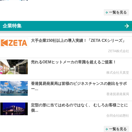
一覧を見る
企業特集
大手企業150社以上の導入実績！「ZETA CXシリーズ」
ZETA株式会社
売れるOEMヒットメーカの常識を超えるご提案！
株式会社天真堂
香港貿易発展局は皆様のビジネスチャンスの創出をサポ
ー...
香港貿易発展局
定型の形に当てはめるのではなく、 むしろお客様ごとに
個...
合同会社結懸社
一覧を見る