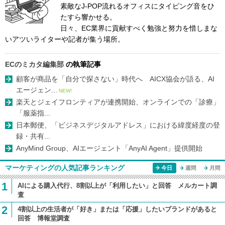
素敵なJ-POP流れるオフィスにタイピング音をひ
たすら響かせる。
日々、EC業界に貢献すべく勉強と努力を惜しまな
いアツいライターや記者が集う場所。
ECのミカタ編集部
の執筆記事
顧客が商品を「自分で探さない」時代へ AICX協会が語る、AI
エージェン...
NEW!
楽天とジェイフロンティアが連携開始、オンラインでの「診療」
「服薬指...
日本郵便、「ビジネスデジタルアドレス」における緯度経度の登
録・共有...
AnyMind Group、AIエージェント「AnyAI Agent」提供開始
マーケティングの人気記事ランキング
今日
週間
月間
1
AIによる購入代行、8割以上が「利用したい」と回答 メルカート調
査
2
4割以上の生活者が「好き」または「応援」したいブランドがあると
回答 博報堂調査