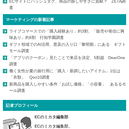
ECサイトにハッシュタグ、商品の探しやすさに貢献？ ZETA調
査
マーケティングの新着記事
ライブコマースでの「購入経験あり」約3割、「販売や発信に興
味あり」約6割 行知学園調査
ギフト領域でのAI活用、普及の入り口「黎明期」にある ギフト
モール調査
「アプリのクーポン」見たことで来店を決定、5割超 DearOne
調査
働く女性が夏の旅行用に「購入・新調したいアイテム」1位は
「衣類」 Qoo10調査
新商品を購入しやすい条件「お試し価格」「小容量」 あるるモ
ール調査
記者プロフィール
ECのミカタ編集部
ECのミカタ編集部。