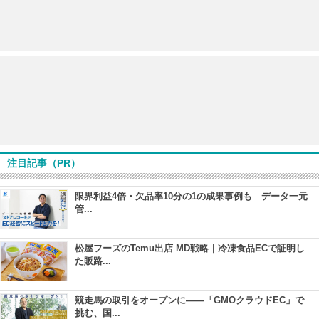
注目記事（PR）
限界利益4倍・欠品率10分の1の成果事例も データ一元
管...
松屋フーズのTemu出店 MD戦略｜冷凍食品ECで証明し
た販路...
競走馬の取引をオープンに――「GMOクラウドEC」で
挑む、国...