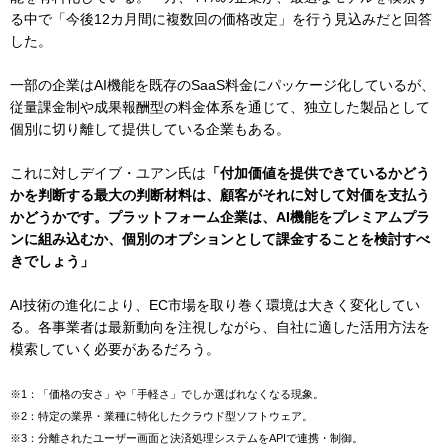
る中で「今後12カ月間に複数回の価格改定」を行う見込みだと回答
した。
一部の企業はAI機能を既存のSaaS料金にパッケージ化しているが、
従量課金制や成果報酬型の料金体系を通じて、独立した製品として
個別に切り離して提供している企業もある。
これに対しデイブ・ユアン氏は
「付加価値を提供できているかどう
かを判断する最大の判断材料は、顧客がそれに対して対価を支払う
かどうかです。プラットフォーム企業は、AI機能をプレミアムプラ
ンに組み込むか、個別のオプションとして課金することを検討すべ
きでしょう」
AI技術の進化により、EC市場を取り巻く環境は大きく変化してい
る。各事業者は最新動向を注視しながら、自社に適した活用方法を
模索していく必要があるだろう。
※1：「価格の安さ」や「手軽さ」でしか選ばれなくなる現象。
※2：特定の業界・業種に特化したクラウド型ソフトウェア。
※3：分離されたユーザー画面と決済処理システムをAPIで連携・制御。