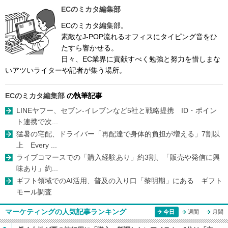
ECのミカタ編集部
ECのミカタ編集部。
素敵なJ-POP流れるオフィスにタイピング音をひ
たすら響かせる。
日々、EC業界に貢献すべく勉強と努力を惜しまな
いアツいライターや記者が集う場所。
ECのミカタ編集部
の執筆記事
LINEヤフー、セブン-イレブンなど5社と戦略提携 ID・ポイン
ト連携で次...
猛暑の宅配、ドライバー「再配達で身体的負担が増える」7割以
上 Every ...
ライブコマースでの「購入経験あり」約3割、「販売や発信に興
味あり」約...
ギフト領域でのAI活用、普及の入り口「黎明期」にある ギフト
モール調査
マーケティングの人気記事ランキング
今日
週間
月間