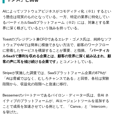
AIによってソフトウェアビジネスがコモディティ化（※1）するとい
う懸念は現実のものとなっている。一方、特定の業界に特化してい
るバーティカルSaaSプラットフォーム（※2）には、対象とする業
界に深く根ざしているという強みを持っている。
Toastのプレジデント兼CFOであるエレナ・ゴメス氏は、純粋なソフ
トウェアやAIでは簡単に模倣できない方法で、顧客のワークフロー
に密着したサービスを構築することが重要、と指摘。
「バーティカ
ルSaaSで勝利を収める企業とは、顧客の世界に深く組み込まれ、顧
客の声に耳を傾け続ける企業です」
とコメントしている。
Stripeが実施した調査では、SaaSプラットフォーム企業の87%が
「AIは脅威ではなく、むしろチャンスである」と回答。各社は実験
段階から、収益化の段階へと急速に移行。
Bessemerのパートナーであるバイロン・ディーター氏は、非AI ネ
イティブのプラットフォームが、AIエージェントツールを追加する
ことで成長を加速させている例として、「Canva」と「Intercom」
を挙げた。