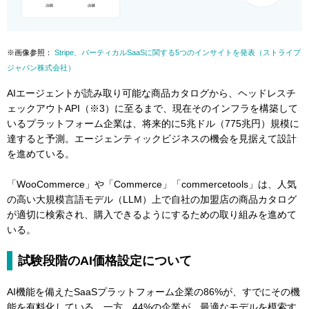
※画像参照：
Stripe、バーティカルSaaSに関する5つのインサイトを発表（ストライプ
ジャパン株式会社）
AIエージェントが読み取り可能な商品カタログから、ヘッドレスチ
ェックアウトAPI（※3）に至るまで、現在そのインフラを構築して
いるプラットフォーム企業は、将来的に5兆ドル（775兆円）規模に
達すると予測。エージェンティックビジネスの機会を見据えて設計
を進めている。
「WooCommerce」や「Commerce」「commercetools」は、人気
の高い大規模言語モデル（LLM）上で自社の加盟店の商品カタログ
が適切に検索され、購入できるようにするための取り組みを進めて
いる。
試験段階のAI価格設定について
AI機能を備えたSaaSプラットフォーム企業の86%が、すでにその機
能を有料化している。一方、44%の企業が、最適なモデルを模索す