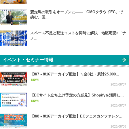
競走馬の取引をオープンに――「GMOクラウドEC」で
挑む、国...
スペース不足と配送コストを同時に解決 地区宅便×「ナ
ノ...
イベント・セミナー情報
【8/7～8/16アーカイブ配信】＼全8社・累計25,000...
NEW!
2026/08/07
【ECサイト立ち上げ予定の方必見】Shopifyを活用し...
NEW!
2026/08/07
【8/8～8/16アーカイブ配信】ECフェスカンファレン...
2026/08/08