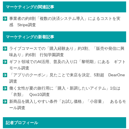
マーケティングの関連記事
事業者の約8割「複数の決済システム導入」によるコストを実
感 Stripe調査
マーケティングの新着記事
ライブコマースでの「購入経験あり」約3割、「販売や発信に興
味あり」約6割 行知学園調査
ギフト領域でのAI活用、普及の入り口「黎明期」にある ギフト
モール調査
「アプリのクーポン」見たことで来店を決定、5割超 DearOne
調査
働く女性が夏の旅行用に「購入・新調したいアイテム」1位は
「衣類」 Qoo10調査
新商品を購入しやすい条件「お試し価格」「小容量」 あるるモ
ール調査
記者プロフィール