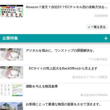
Amazon？楽天？自社EC？ECチャネル別の攻略方法を...
2026/08/08
一覧を見る
企業特集
デジタルを強みに、ワンストップの課題解決を。
アウル株式会社
ECサイトの売上拡大をBackOfficeから支えます
株式会社ダイアローグ研究所
感動を与える物流倉庫
株式会社MOTOMURA
お客様にとって最適な物流の提案をさせて頂きます。