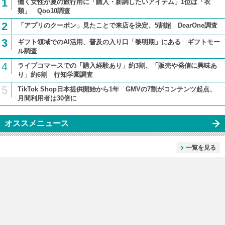
1
働く女性が夏の旅行用に「購入・新調したいアイテム」1位は「衣
類」 Qoo10調査
2
「アプリのクーポン」見たことで来店を決定、5割超 DearOne調査
3
ギフト領域でのAI活用、普及の入り口「黎明期」にある ギフトモー
ル調査
4
ライブコマースでの「購入経験あり」約3割、「販売や発信に興味あ
り」約6割 行知学園調査
5
TikTok Shop日本提供開始から1年 GMVの7割がコンテンツ起点、
月間利用者は30倍に
オススメニュース
一覧を見る