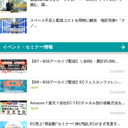
挑む、国...
スペース不足と配送コストを同時に解決 地区宅便×「ナ
ノ...
イベント・セミナー情報
【8/7～8/16アーカイブ配信】＼全8社・累計25,000...
2026/08/07
【8/8～8/16アーカイブ配信】ECフェスカンファレン...
NEW!
2026/08/08
Amazon？楽天？自社EC？ECチャネル別の攻略方法を...
NEW!
2026/08/08
EC売上“再起動”セミナー! 伸び悩むECがまず見直す...