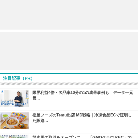
注目記事（PR）
限界利益4倍・欠品率10分の1の成果事例も データ一元
管...
松屋フーズのTemu出店 MD戦略｜冷凍食品ECで証明し
た販路...
競走馬の取引をオープンに――「GMOクラウドEC」で