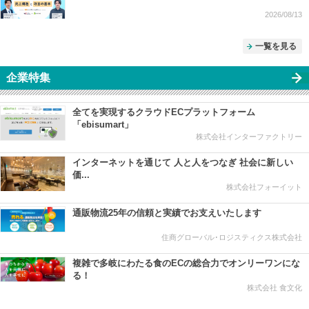
2026/08/13
一覧を見る
企業特集
全てを実現するクラウドECプラットフォーム
「ebisumart」
株式会社インターファクトリー
インターネットを通じて 人と人をつなぎ 社会に新しい
価...
株式会社フォーイット
通販物流25年の信頼と実績でお支えいたします
住商グローバル･ロジスティクス株式会社
複雑で多岐にわたる食のECの総合力でオンリーワンにな
る！
株式会社 食文化