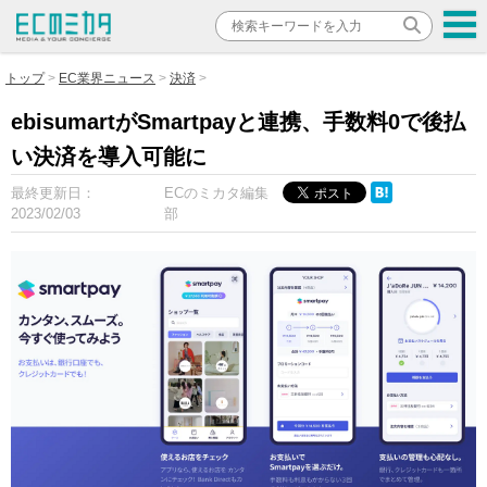
トップ
EC業界ニュース
決済
ebisumartがSmartpayと連携、手数料0で後払
い決済を導入可能に
最終更新日：
ECのミカタ編集
2023/02/03
部