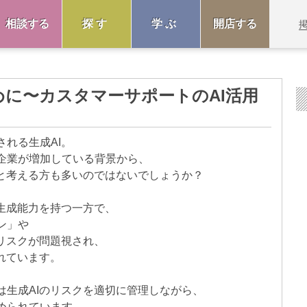
相談する
探す
学ぶ
開店する
めに〜カスタマーサポートのAI活用
れる生成AI。
企業が増加している背景から、
」と考える方も多いのではないでしょうか？
生成能力を持つ一方で、
ン」や
リスクが問題視され、
れています。
は生成AIのリスクを適切に管理しながら、
められています。