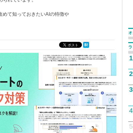
改めて知っておきたいAIの特徴や
。
オ
ラ
1
2
3
4
5