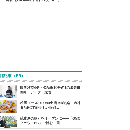
目記事（PR）
限界利益4倍・欠品率10分の1の成果事
例も データ一元管...
松屋フーズのTemu出店 MD戦略｜冷凍
食品ECで証明した販路...
競走馬の取引をオープンに――「GMO
クラウドEC」で挑む、国...