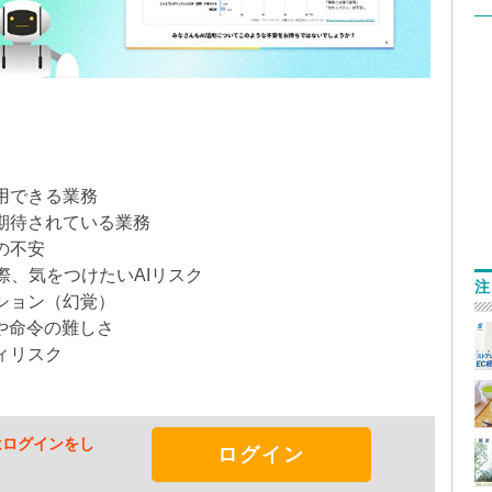
用できる業務
期待されている業務
の不安
、気をつけたいAIリスク
注
ション（幻覚）
問や命令の難しさ
ィリスク
はログインをし
ログイン