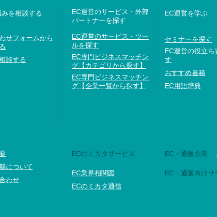
EC運営のサービス・外部
悩みを相談する
EC運営を学ぶ
パートナーを探す
EC運営のサービス・ツー
わせフォームから
セミナーを探す
ルを探す
る
EC運営の役立ち
EC専門ビジネスマッチン
相談する
す
グ【カテゴリから探す】
おすすめ書籍
EC専門ビジネスマッチン
グ【企業一覧から探す】
EC用語辞典
要
ECのミカタサービス
EC・通販企業
載について
EC業界相関図
EC・通販向けサ
合わせ
ECのミカタ通信