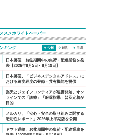
ススメホワイトペーパー
ンキング
今日
週間
月間
日本郵便 お盆期間中の集荷・配達業務を発
表【2026年8月5日～8月19日】
日本郵便、「ビジネスデジタルアドレス」に
おける緯度経度の登録・共有機能を提供
楽天とジェイフロンティアが連携開始、オン
ラインでの「診療」「服薬指導」普及定着が
目的
メルカリ、「安心・安全の取り組みに関する
透明性レポート」2026年上半期版を公開
ヤマト運輸、お盆期間中の集荷・配達業務を
発表【2026年8月8日～8月16日】