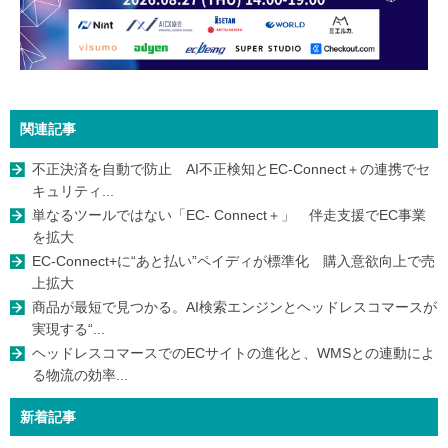
関連記事
不正決済を自動で防止 AI不正検知とEC-Connect＋の連携でセ
キュリティ...
単なるツールではない「EC- Connect＋」 伴走支援でEC事業
を拡大
EC-Connect+に“あと払い”ペイディが標準化 購入意欲向上で売
上拡大
商品が最短で見つかる。AI検索エンジンとヘッドレスコマースが
実現する“...
ヘッドレスコマースでのECサイトの進化と、WMSとの連動によ
る物流の効率...
新着記事