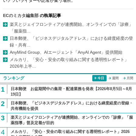
いアツいライターや記者が集う場所。
ECのミカタ編集部
の執筆記事
楽天とジェイフロンティアが連携開始、オンラインでの「診療」
「服薬指...
日本郵便、「ビジネスデジタルアドレス」における緯度経度の登
録・共有...
AnyMind Group、AIエージェント「AnyAI Agent」提供開始
メルカリ、「安心・安全の取り組みに関する透明性レポート」
2026年上半...
ランキング
今日
週間
月間
1
日本郵便 お盆期間中の集荷・配達業務を発表【2026年8月5日～8月
19日】
2
日本郵便、「ビジネスデジタルアドレス」における緯度経度の登録・
共有機能を提供
3
楽天とジェイフロンティアが連携開始、オンラインでの「診療」「服
薬指導」普及定着が目的
4
メルカリ、「安心・安全の取り組みに関する透明性レポート」2026