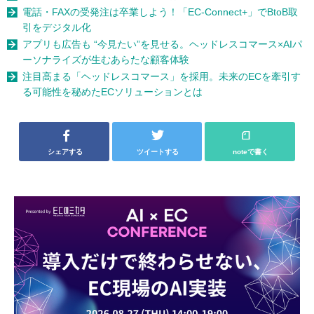
電話・FAXの受発注は卒業しよう！「EC-Connect+」でBtoB取
引をデジタル化
アプリも広告も “今見たい”を見せる。ヘッドレスコマース×AIパ
ーソナライズが生むあらたな顧客体験
注目高まる「ヘッドレスコマース」を採用。未来のECを牽引す
る可能性を秘めたECソリューションとは
シェアする
ツイートする
noteで書く