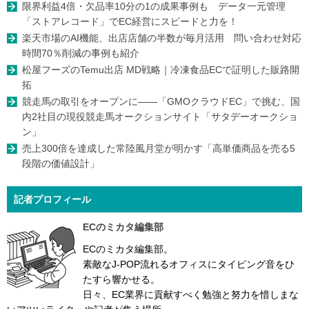
限界利益4倍・欠品率10分の1の成果事例も データ一元管理
「ストアレコード」でEC経営にスピードと力を！
楽天市場のAI機能、出店店舗の半数が毎月活用 問い合わせ対応
時間70％削減の事例も紹介
松屋フーズのTemu出店 MD戦略｜冷凍食品ECで証明した販路開
拓
競走馬の取引をオープンに――「GMOクラウドEC」で挑む、国
内2社目の現役競走馬オークションサイト「サタデーオークショ
ン」
売上300倍を達成した常陸風月堂が明かす「高単価商品を売る5
段階の価値設計」
記者プロフィール
ECのミカタ編集部
ECのミカタ編集部。
素敵なJ-POP流れるオフィスにタイピング音をひ
たすら響かせる。
日々、EC業界に貢献すべく勉強と努力を惜しまな