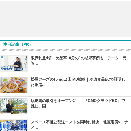
注目記事（PR）
限界利益4倍・欠品率10分の1の成果事例も データ一元
管...
松屋フーズのTemu出店 MD戦略｜冷凍食品ECで証明し
た販路...
競走馬の取引をオープンに――「GMOクラウドEC」で
挑む、国...
スペース不足と配送コストを同時に解決 地区宅便×「ナ
ノ...