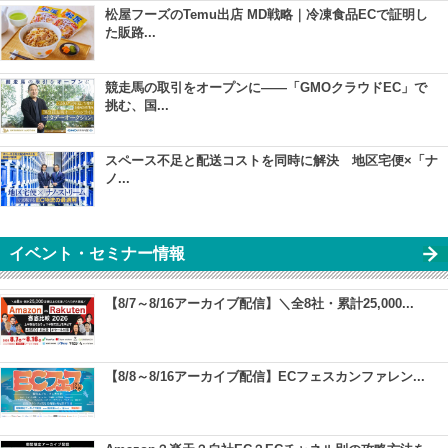
松屋フーズのTemu出店 MD戦略｜冷凍食品ECで証明し
た販路...
競走馬の取引をオープンに――「GMOクラウドEC」で
挑む、国...
スペース不足と配送コストを同時に解決 地区宅便×「ナ
ノ...
イベント・セミナー情報
【8/7～8/16アーカイブ配信】＼全8社・累計25,000...
【8/8～8/16アーカイブ配信】ECフェスカンファレン...