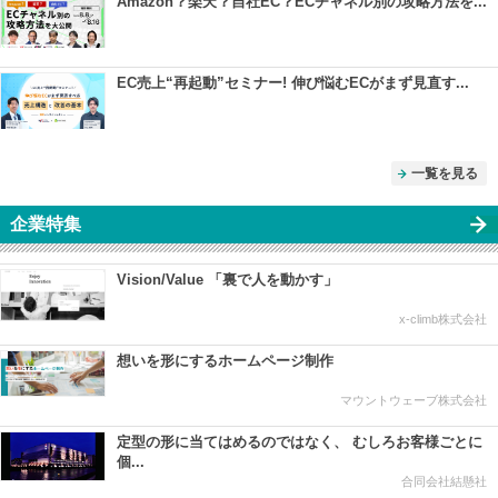
Amazon？楽天？自社EC？ECチャネル別の攻略方法を...
EC売上“再起動”セミナー! 伸び悩むECがまず見直す...
一覧を見る
企業特集
Vision/Value 「裏で人を動かす」
x-climb株式会社
想いを形にするホームページ制作
マウントウェーブ株式会社
定型の形に当てはめるのではなく、 むしろお客様ごとに
個...
合同会社結懸社