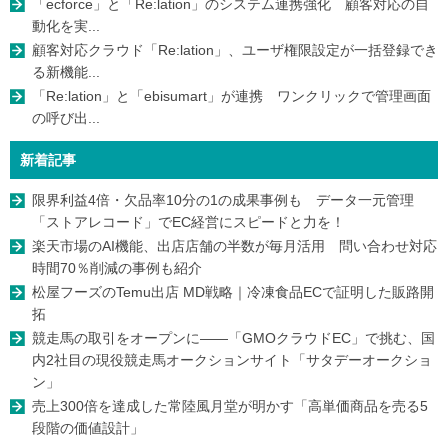
「ecforce」と「Re:lation」のシステム連携強化 顧客対応の自
動化を実...
顧客対応クラウド「Re:lation」、ユーザ権限設定が一括登録でき
る新機能...
「Re:lation」と「ebisumart」が連携 ワンクリックで管理画面
の呼び出...
新着記事
限界利益4倍・欠品率10分の1の成果事例も データ一元管理
「ストアレコード」でEC経営にスピードと力を！
楽天市場のAI機能、出店店舗の半数が毎月活用 問い合わせ対応
時間70％削減の事例も紹介
松屋フーズのTemu出店 MD戦略｜冷凍食品ECで証明した販路開
拓
競走馬の取引をオープンに――「GMOクラウドEC」で挑む、国
内2社目の現役競走馬オークションサイト「サタデーオークショ
ン」
売上300倍を達成した常陸風月堂が明かす「高単価商品を売る5
段階の価値設計」