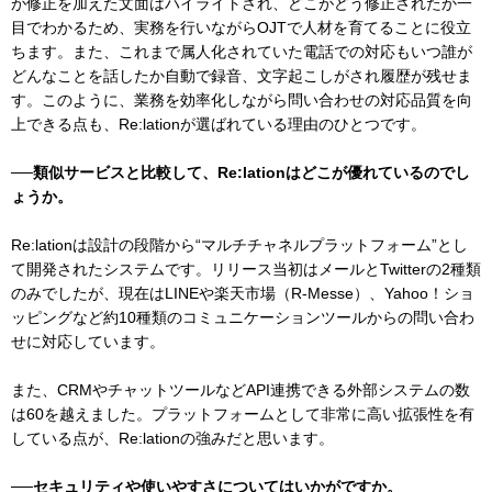
が修正を加えた文面はハイライトされ、どこがどう修正されたか一
目でわかるため、実務を行いながらOJTで人材を育てることに役立
ちます。また、これまで属人化されていた電話での対応もいつ誰が
どんなことを話したか自動で録音、文字起こしがされ履歴が残せま
す。このように、業務を効率化しながら問い合わせの対応品質を向
上できる点も、Re:lationが選ばれている理由のひとつです。
──類似サービスと比較して、Re:lationはどこが優れているのでし
ょうか。
Re:lationは設計の段階から“マルチチャネルプラットフォーム”とし
て開発されたシステムです。リリース当初はメールとTwitterの2種類
のみでしたが、現在はLINEや楽天市場（R-Messe）、Yahoo！ショ
ッピングなど約10種類のコミュニケーションツールからの問い合わ
せに対応しています。
また、CRMやチャットツールなどAPI連携できる外部システムの数
は60を越えました。プラットフォームとして非常に高い拡張性を有
している点が、Re:lationの強みだと思います。
──セキュリティや使いやすさについてはいかがですか。