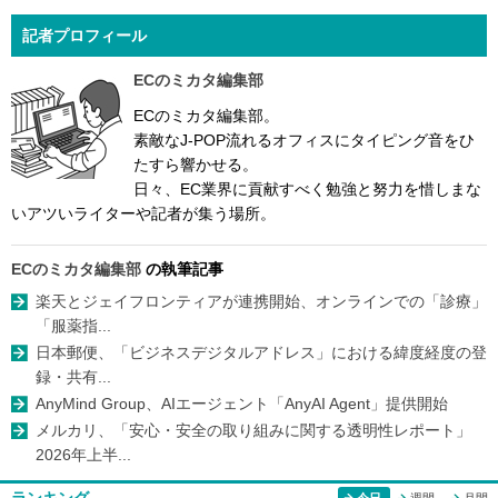
記者プロフィール
ECのミカタ編集部
ECのミカタ編集部。
素敵なJ-POP流れるオフィスにタイピング音をひ
たすら響かせる。
日々、EC業界に貢献すべく勉強と努力を惜しまな
いアツいライターや記者が集う場所。
ECのミカタ編集部
の執筆記事
楽天とジェイフロンティアが連携開始、オンラインでの「診療」
「服薬指...
日本郵便、「ビジネスデジタルアドレス」における緯度経度の登
録・共有...
AnyMind Group、AIエージェント「AnyAI Agent」提供開始
メルカリ、「安心・安全の取り組みに関する透明性レポート」
2026年上半...