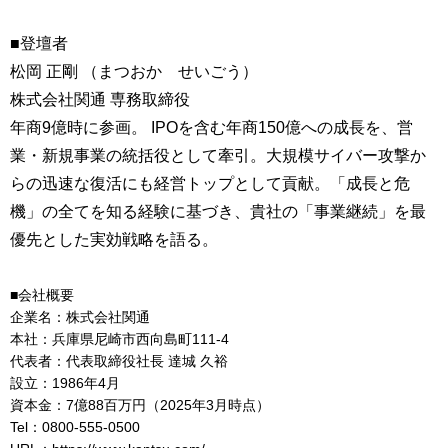
■登壇者
松岡 正剛 （まつおか せいごう）
株式会社関通 専務取締役
年商9億時に参画。 IPOを含む年商150億への成長を、営
業・新規事業の統括役として牽引。大規模サイバー攻撃か
らの迅速な復活にも経営トップとして貢献。「成長と危
機」の全てを知る経験に基づき、貴社の「事業継続」を最
優先とした実効戦略を語る。
■会社概要
企業名：株式会社関通
本社：兵庫県尼崎市西向島町111-4
代表者：代表取締役社長 達城 久裕
設立：1986年4月
資本金：7億88百万円（2025年3月時点）
Tel：0800-555-0500