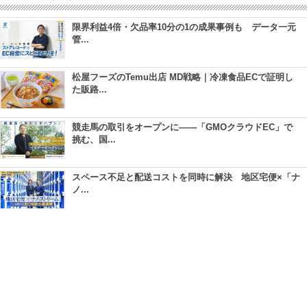
限界利益4倍・欠品率10分の1の成果事例も データ一元
管...
松屋フーズのTemu出店 MD戦略｜冷凍食品ECで証明し
た販路...
競走馬の取引をオープンに――「GMOクラウドEC」で
挑む、国...
スペース不足と配送コストを同時に解決 地区宅便×「ナ
ノ...