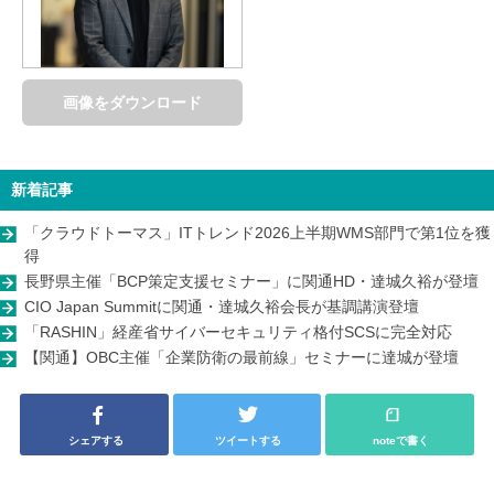
画像をダウンロード
新着記事
「クラウドトーマス」ITトレンド2026上半期WMS部門で第1位を獲
得
長野県主催「BCP策定支援セミナー」に関通HD・達城久裕が登壇
CIO Japan Summitに関通・達城久裕会長が基調講演登壇
「RASHIN」経産省サイバーセキュリティ格付SCSに完全対応
【関通】OBC主催「企業防衛の最前線」セミナーに達城が登壇
シェアする
ツイートする
noteで書く