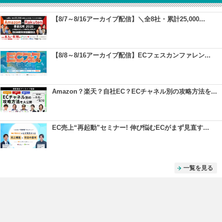
【8/7～8/16アーカイブ配信】＼全8社・累計25,000...
【8/8～8/16アーカイブ配信】ECフェスカンファレン...
Amazon？楽天？自社EC？ECチャネル別の攻略方法を...
EC売上“再起動”セミナー! 伸び悩むECがまず見直す...
一覧を見る