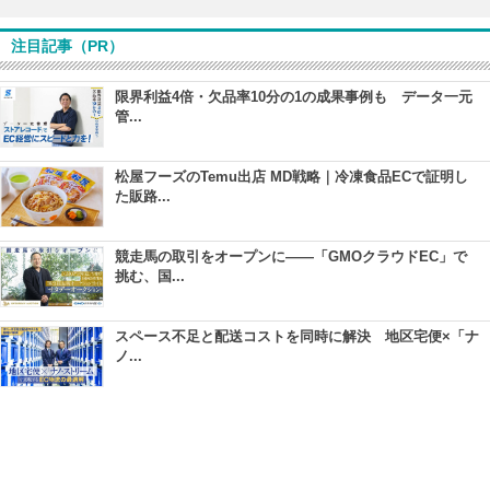
注目記事（PR）
限界利益4倍・欠品率10分の1の成果事例も データ一元
管...
松屋フーズのTemu出店 MD戦略｜冷凍食品ECで証明し
た販路...
競走馬の取引をオープンに――「GMOクラウドEC」で
挑む、国...
スペース不足と配送コストを同時に解決 地区宅便×「ナ
ノ...