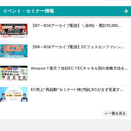
イベント・セミナー情報
【8/7～8/16アーカイブ配信】＼全8社・累計25,000...
【8/8～8/16アーカイブ配信】ECフェスカンファレン...
Amazon？楽天？自社EC？ECチャネル別の攻略方法を...
EC売上“再起動”セミナー! 伸び悩むECがまず見直す...
一覧を見る