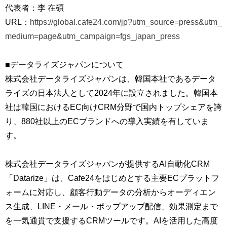
代表者：李 在碩
URL：
https://global.cafe24.com/jp?utm_source=press&utm_
medium=page&utm_campaign=fgs_japan_press
■データライズジャパンについて
株式会社データライズジャパンは、韓国本社であるデータ
ライズの日本法人として2024年に設立されました。韓国本
社は韓国におけるEC向けCRM分野で国内トップシェアを誇
り、880社以上のECブランドへの導入実績を有していま
す。
株式会社データライズジャパンが提供するAI自動化CRM
「Datarize」は、Cafe24をはじめとする主要ECプラットフ
ォームに対応し、顧客行動データの分析からオーディエン
ス生成、LINE・メール・ポップアップ配信、効果測定まで
を一気通貫で支援するCRMツールです。AIを活用した高度