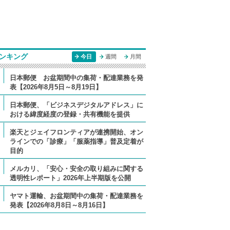
ンキング
今日
週間
月間
日本郵便 お盆期間中の集荷・配達業務を発
表【2026年8月5日～8月19日】
日本郵便、「ビジネスデジタルアドレス」に
おける緯度経度の登録・共有機能を提供
楽天とジェイフロンティアが連携開始、オン
ラインでの「診療」「服薬指導」普及定着が
目的
メルカリ、「安心・安全の取り組みに関する
透明性レポート」2026年上半期版を公開
ヤマト運輸、お盆期間中の集荷・配達業務を
発表【2026年8月8日～8月16日】