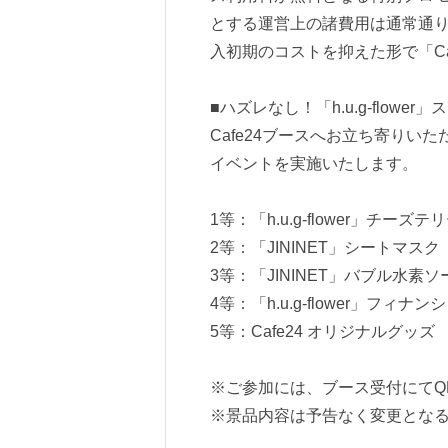
とする運営上の諸費用は通常通
入初期のコストを抑えた形で「Ca
■ハズレなし！「h.u.g-flow
Cafe24ブースへお立ち寄りい
イベントを実施いたします。
1等：「h.u.g-flower」チーズテ
2等：「JININET」シートマスク
3等：「JININET」バブル水素ソ
4等：「h.u.g-flower」フィナン
5等：Cafe24 オリジナルグッズ
※ご参加には、ブース受付にてQ
※景品内容は予告なく変更とな