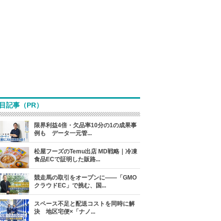
目記事（PR）
限界利益4倍・欠品率10分の1の成果事
例も データ一元管...
松屋フーズのTemu出店 MD戦略｜冷凍
食品ECで証明した販路...
競走馬の取引をオープンに――「GMO
クラウドEC」で挑む、国...
スペース不足と配送コストを同時に解
決 地区宅便×「ナノ...