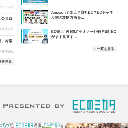
ーションズ
Amazon？楽天？自社EC？ECチャネ
ル別の攻略方法を...
は公共ロ
ス株式会社
EC売上“再起動”セミナー! 伸び悩むEC
がまず見直す...
管、冷蔵
一覧を見る
ラ株式会社
覧を見る