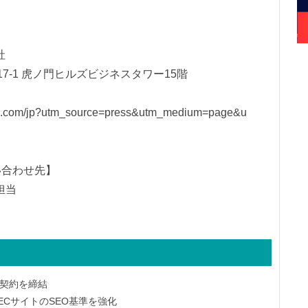
社
7-1 虎ノ門ヒルズビジネスタワー15階
fe24.com/jp?utm_source=press&utm_medium=page&u
い合わせ先】
担当
提携契約を締結
、ECサイトのSEO基準を強化