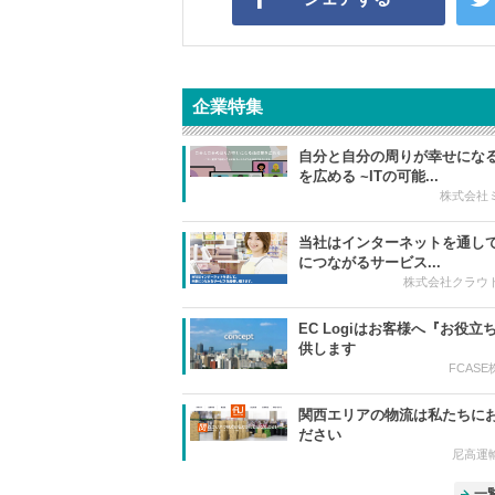
企業特集
自分と自分の周りが幸せにな
を広める ~ITの可能...
株式会社
当社はインターネットを通し
につながるサービス...
株式会社クラウ
EC Logiはお客様へ『お役立
供します
FCAS
関西エリアの物流は私たちに
ださい
尼高運
一