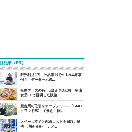
目記事（PR）
限界利益4倍・欠品率10分の1の成果事
例も データ一元管...
松屋フーズのTemu出店 MD戦略｜冷凍
食品ECで証明した販路...
競走馬の取引をオープンに――「GMO
クラウドEC」で挑む、国...
スペース不足と配送コストを同時に解
決 地区宅便×「ナノ...