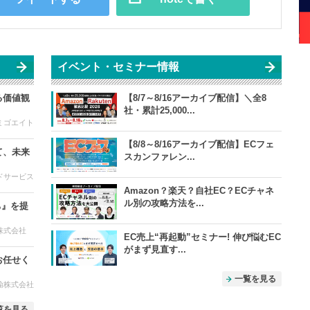
イベント・セミナー情報
る価値観
【8/7～8/16アーカイブ配信】＼全8
社・累計25,000...
ミゴエイト
【8/8～8/16アーカイブ配信】ECフェ
て、未来
スカンファレン...
ドサービス
Amazon？楽天？自社EC？ECチャネ
ル別の攻略方法を...
ち』を提
E株式会社
EC売上“再起動”セミナー! 伸び悩むEC
がまず見直す...
お任せく
一覧を見る
輸株式会社
覧を見る