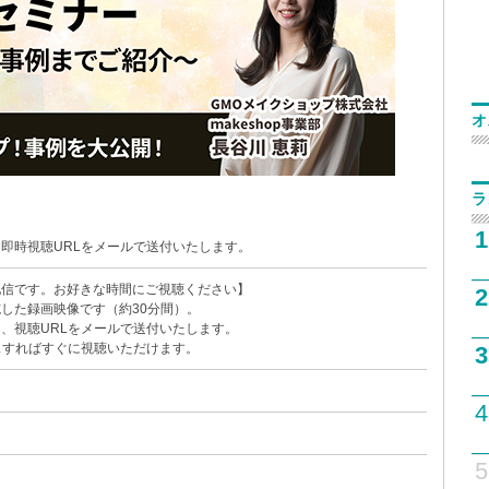
オ
ラ
1
即時視聴URLをメールで送付いたします。
配信です。お好きな時間にご視聴ください】
2
した録画映像です（約30分間）。
、視聴URLをメールで送付いたします。
スすればすぐに視聴いただけます。
3
4
5