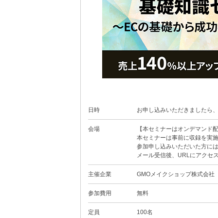
日時
お申し込みいただきましたら、
会場
【本セミナーはオンデマンド
本セミナーは事前に収録を実施
参加申し込みいただいた方には
メール受信後、URLにアクセ
主催企業
GMOメイクショップ株式会社
参加費用
無料
定員
100名