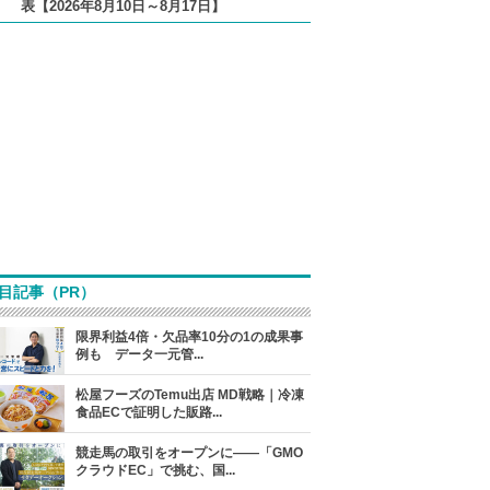
表【2026年8月10日～8月17日】
目記事（PR）
限界利益4倍・欠品率10分の1の成果事
例も データ一元管...
松屋フーズのTemu出店 MD戦略｜冷凍
食品ECで証明した販路...
競走馬の取引をオープンに――「GMO
クラウドEC」で挑む、国...