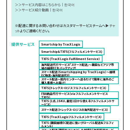
＞＞サービス内容はこちらから
｜
한국어
＞＞サービス紹介動画
｜
한국어
※配達に関するお問い合わせはカスタマーサービスチームへ
▶チャ
ット
よりご連絡ください。
提供サービス
Smartship by TracX Logis
Smartship＆TXFS(フルフィルメントサービス)
TXFS (TracX Logis Fulfillment Service）
海外配送代行サービス「スマート配送」〜韓国などアジア市
場の越境ECをバックアップ！
スマート配送（Smartshipping by TracX Logis）～越境
EC物流・海外配送代行
スマート配送～国内センターへ送るだけで簡単に海外のご
購入者様へお届け！
TXFS(トレックス・ロジス フルフィルメントサービス）
FBA納品代行サービス（via フルフィルメントサービス
TXFS）
TXFS (1点、1SKU、最短1日から使えるフルフィルメントサ
ービス）
スマート配送（トレックス・ロジスの海外配送サービス）
TXFS (TracX Logisフルフィルメントサービス）
TXFS (韓国越境EC配送に強いグローバル配送&フルフィ
ルメント）
スマート配送（韓国をはじめとした越境EC海外配送サービ