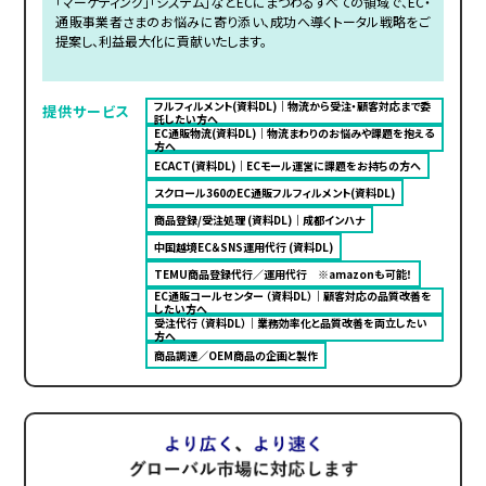
「マーケティング」「システム」などECにまつわるすべての領域で、EC・
通販事業者さまのお悩みに寄り添い、成功へ導くトータル戦略をご
提案し、利益最大化に貢献いたします。
フルフィルメント(資料DL)｜物流から受注・顧客対応まで委
提供サービス
託したい方へ
EC通販物流(資料DL)｜物流まわりのお悩みや課題を抱える
方へ
ECACT(資料DL)｜ECモール運営に課題をお持ちの方へ
スクロール360のEC通販フルフィルメント(資料DL)
商品登録/受注処理 (資料DL)｜成都インハナ
中国越境EC＆SNS運用代行 (資料DL)
TEMU商品登録代行／運用代行 ※amazonも可能！
EC通販コールセンター （資料DL）｜顧客対応の品質改善を
したい方へ
受注代行 （資料DL）｜業務効率化と品質改善を両立したい
方へ
商品調達／OEM商品の企画と製作