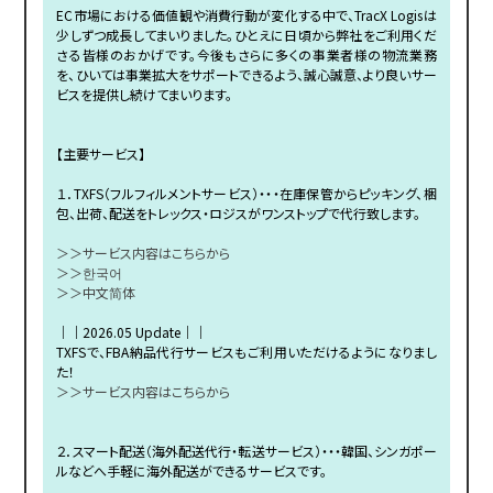
EC市場における価値観や消費行動が変化する中で、TracX Logisは
少しずつ成長してまいりました。ひとえに日頃から弊社をご利用くだ
さる皆様のおかげです。今後もさらに多くの事業者様の物流業務
を、ひいては事業拡大をサポートできるよう、誠心誠意、より良いサー
ビスを提供し続けてまいります。
【主要サービス】
１．TXFS（フルフィルメントサービス）・・・在庫保管からピッキング、梱
包、出荷、配送をトレックス・ロジスがワンストップで代行致します。
＞＞サービス内容はこちらから
＞＞한국어
＞＞中文简体
｜｜2026.05 Update｜｜
TXFSで、FBA納品代行サービスもご利用いただけるようになりまし
た！
＞＞サービス内容はこちらから
２．スマート配送（海外配送代行・転送サービス）・・・韓国、シンガポー
ルなどへ手軽に海外配送ができるサービスです。