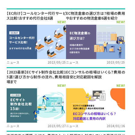
【EC向け】コールセンター代行サービ
EC物流倉庫の選び方は？相場の費用
ス比較！おすすめ代行会社8選
やおすすめの物流倉庫6選を紹介
NEW!
NEW!
ニュース
2023/05/25
ニュース
2023/05/25
【2023最新】ECサイト制作会社比較1
ECコンサルの相場はいくら？費用の
5選！選び方から制作の流れ、費用相
目安と対応範囲を解説
場まで
NEW!
NEW!
ニュース
2023/05/27
ニュース
2024/01/16