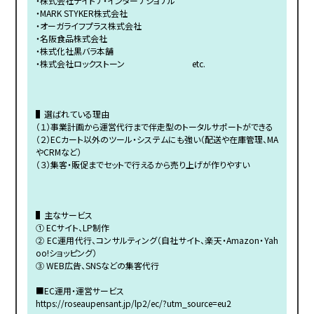
・株式会社デイトナ・インターナショナル
・MARK STYKER株式会社
・オーガライフプラス株式会社
・名阪食品株式会社
・株式化社黒バラ本舗
・株式会社ロックストーン etc.
▌選ばれている理由
（１）事業計画から運営代行まで伴走型のトータルサポートができる
（２）ECカート以外のツール・システムにも強い（配送や在庫管理、MA
やCRMなど）
（３）集客・販促までセットで行えるから売り上げが作りやすい
▌主なサービス
① ECサイト、LP制作
② EC運用代行、コンサルティング（自社サイト、楽天・Amazon・Yah
oo!ショッピング）
③ WEB広告、SNSなどの集客代行
■EC運用・運営サービス
https://roseaupensant.jp/lp2/ec/?utm_source=eu2