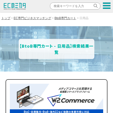
トップ
EC専門ビジネスマッチング
BtoB専門カート
日用品
【BtoB専門カート - 日用品】検索結果一
覧