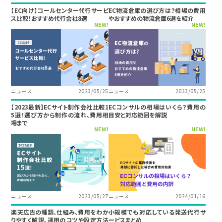
【EC向け】コールセンター代行サービ
EC物流倉庫の選び方は？相場の費用
ス比較！おすすめ代行会社8選
やおすすめの物流倉庫6選を紹介
NEW!
NEW!
ニュース
2023/05/25
ニュース
2023/05/25
【2023最新】ECサイト制作会社比較1
ECコンサルの相場はいくら？費用の
5選！選び方から制作の流れ、費用相
目安と対応範囲を解説
場まで
NEW!
NEW!
ニュース
2023/05/27
ニュース
2024/01/16
楽天広告の種類、仕組み、費用をわか
小規模でも対応している発送代行サ
りやすく解説。運用のコツや設定方法
ービスまとめ