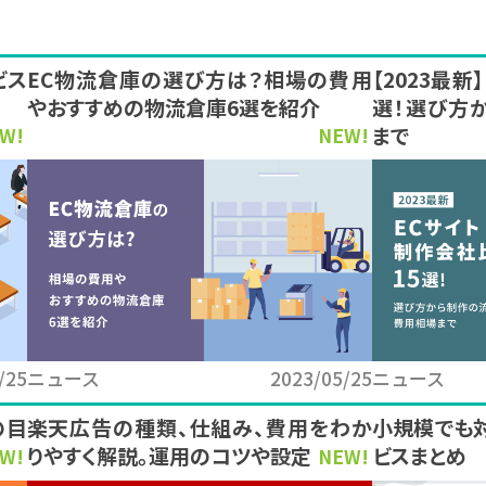
ビス
EC物流倉庫の選び方は？相場の費用
【2023最
やおすすめの物流倉庫6選を紹介
選！選び方
まで
W!
NEW!
/25
ニュース
2023/05/25
ニュース
の目
楽天広告の種類、仕組み、費用をわか
小規模でも
りやすく解説。運用のコツや設定方法も
ビスまとめ
W!
NEW!