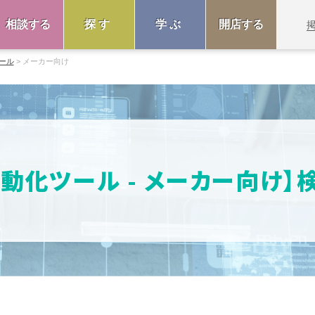
相談する
探す
学ぶ
開店する
ール
メーカー向け
動化ツール - メーカー向け