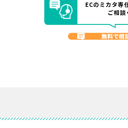
ECのミカタ
専
ご相談
無料で相