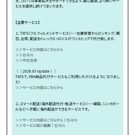
を、ひいては事業拡大をサポートできるよう、誠心誠意、より良いサー
ビスを提供し続けてまいります。
【主要サービス】
１．TXFS（フルフィルメントサービス）・・・在庫保管からピッキング、梱
包、出荷、配送をトレックス・ロジスがワンストップで代行致します。
＞＞サービス内容はこちらから
＞＞한국어
＞＞中文简体
｜｜2026.05 Update｜｜
TXFSで、FBA納品代行サービスもご利用いただけるようになりまし
た！
＞＞サービス内容はこちらから
２．スマート配送（海外配送代行・転送サービス）・・・韓国、シンガポー
ルなどへ手軽に海外配送ができるサービスです。
＞＞サービス内容はこちらから
｜
한국어
＞＞サービス紹介動画
｜
한국어