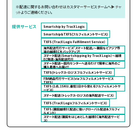
※配達に関するお問い合わせはカスタマーサービスチームへ
▶チャ
ット
よりご連絡ください。
提供サービス
Smartship by TracX Logis
Smartship＆TXFS(フルフィルメントサービス)
TXFS (TracX Logis Fulfillment Service）
海外配送代行サービス「スマート配送」〜韓国などアジア市
場の越境ECをバックアップ！
スマート配送（Smartshipping by TracX Logis）～越境
EC物流・海外配送代行
スマート配送～国内センターへ送るだけで簡単に海外のご
購入者様へお届け！
TXFS(トレックス・ロジス フルフィルメントサービス）
FBA納品代行サービス（via フルフィルメントサービス
TXFS）
TXFS (1点、1SKU、最短1日から使えるフルフィルメントサ
ービス）
スマート配送（トレックス・ロジスの海外配送サービス）
TXFS (TracX Logisフルフィルメントサービス）
TXFS (韓国越境EC配送に強いグローバル配送&フルフィ
ルメント）
スマート配送（韓国をはじめとした越境EC海外配送サービ
ス）