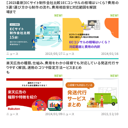
【2023最新】ECサイト制作会社比較1
ECコンサルの相場はいくら？費用の
5選！選び方から制作の流れ、費用相
目安と対応範囲を解説
場まで
NEW!
NEW!
ニュース
2023/05/27
ニュース
2024/01/16
楽天広告の種類、仕組み、費用をわか
小規模でも対応している発送代行サ
りやすく解説。運用のコツや設定方法
ービスまとめ
も
NEW!
NEW!
ニュース
2024/01/09
ニュース
2021/12/10