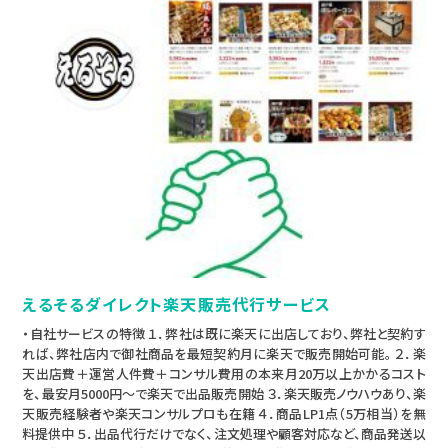
えるそるダイレクト楽天販売代行サービス
・自社サービスの特徴 １．弊社は既に楽天に出店しており、弊社と契約す
れば、弊社店内で御社商品を最短契約月に楽天で販売開始可能。 ２．楽
天出店費＋運営人件費＋コンサル費用の本来月20万以上かかるコスト
を、最安月5000円～で楽天で出品販売開始 ３．楽天販売ノウハウあり、楽
天販売経験者や楽天コンサルプロも在籍 ４．商品LP1点（5万相当）を無
料提供中 ５．出品代行だけでなく、注文処理や顧客対応など、商品発送以