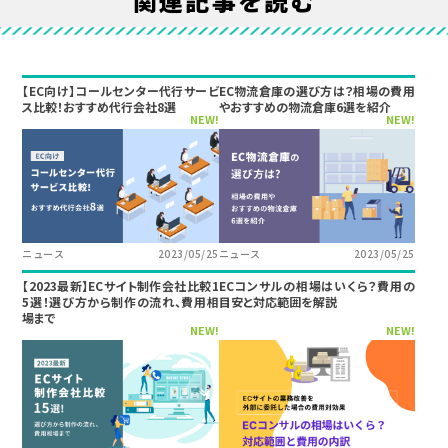
関連記事を読む
【EC向け】コールセンター代行サービ
EC物流倉庫の選び方は？相場の費用
ス比較！おすすめ代行会社8選
やおすすめの物流倉庫6選を紹介
NEW!
NEW!
ニュース
2023/05/25
ニュース
2023/05/25
【2023最新】ECサイト制作会社比較1
ECコンサルの相場はいくら？費用の
5選！選び方から制作の流れ、費用相
目安と対応範囲を解説
場まで
NEW!
NEW!