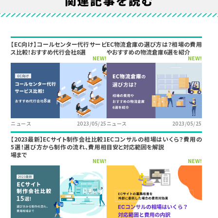
関連記事を読む
【EC向け】コールセンター代行サービ
EC物流倉庫の選び方は？相場の費用
ス比較！おすすめ代行会社8選
やおすすめの物流倉庫6選を紹介
NEW!
NEW!
ニュース
2023/05/25
ニュース
2023/05/25
【2023最新】ECサイト制作会社比較1
ECコンサルの相場はいくら？費用の
5選！選び方から制作の流れ、費用相
目安と対応範囲を解説
場まで
NEW!
NEW!