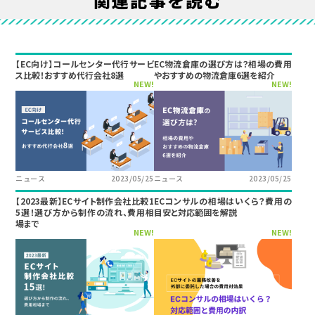
関連記事を読む
【EC向け】コールセンター代行サービ
EC物流倉庫の選び方は？相場の費用
ス比較！おすすめ代行会社8選
やおすすめの物流倉庫6選を紹介
NEW!
NEW!
ニュース
2023/05/25
ニュース
2023/05/25
【2023最新】ECサイト制作会社比較1
ECコンサルの相場はいくら？費用の
5選！選び方から制作の流れ、費用相
目安と対応範囲を解説
場まで
NEW!
NEW!