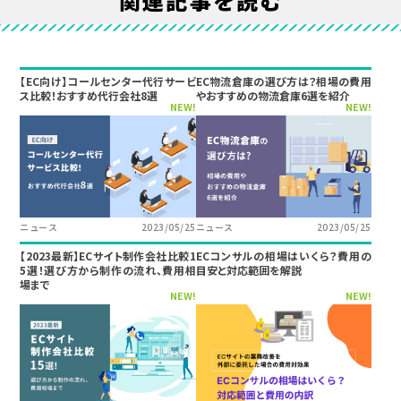
関連記事を読む
【EC向け】コールセンター代行サービ
EC物流倉庫の選び方は？相場の費用
ス比較！おすすめ代行会社8選
やおすすめの物流倉庫6選を紹介
NEW!
NEW!
ニュース
2023/05/25
ニュース
2023/05/25
【2023最新】ECサイト制作会社比較1
ECコンサルの相場はいくら？費用の
5選！選び方から制作の流れ、費用相
目安と対応範囲を解説
場まで
NEW!
NEW!