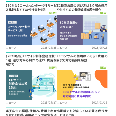
【EC向け】コールセンター代行サービ
EC物流倉庫の選び方は？相場の費用
ス比較！おすすめ代行会社8選
やおすすめの物流倉庫6選を紹介
NEW!
NEW!
ニュース
2023/05/25
ニュース
2023/05/25
【2023最新】ECサイト制作会社比較1
ECコンサルの相場はいくら？費用の
5選！選び方から制作の流れ、費用相
目安と対応範囲を解説
場まで
NEW!
NEW!
ニュース
2023/05/27
ニュース
2024/01/16
楽天広告の種類、仕組み、費用をわか
小規模でも対応している発送代行サ
りやすく解説。運用のコツや設定方法
ービスまとめ