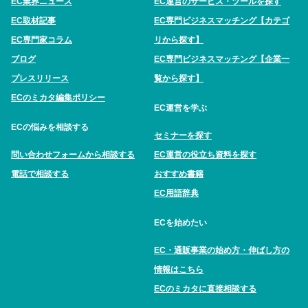
EC業界ニュース
EC運営のサービス・ツールを探す
EC取材記事
EC専門ビジネスマッチング【カテゴ
EC専門家コラム
リから探す】
ブログ
EC専門ビジネスマッチング【企業一
プレスリリース
覧から探す】
ECのミカタ編集ポリシー
EC運営を学ぶ
ECの悩みを相談する
セミナーを探す
問い合わせフォームから相談する
EC運営の役立ち資料を探す
電話で相談する
おすすめ書籍
EC用語辞典
ECを始めたい
EC・通販事業の始め方・伸ばし方の
情報はこちら
ECのミカタに直接相談する