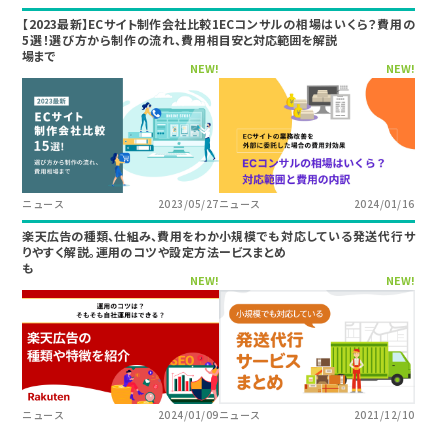
【2023最新】ECサイト制作会社比較1
ECコンサルの相場はいくら？費用の
5選！選び方から制作の流れ、費用相
目安と対応範囲を解説
場まで
NEW!
NEW!
ニュース
2023/05/27
ニュース
2024/01/16
楽天広告の種類、仕組み、費用をわか
小規模でも対応している発送代行サ
りやすく解説。運用のコツや設定方法
ービスまとめ
も
NEW!
NEW!
ニュース
2024/01/09
ニュース
2021/12/10