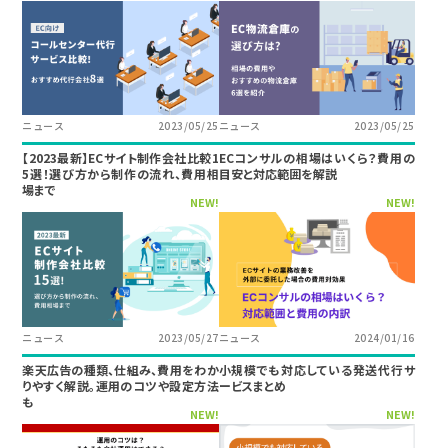
ニュース
2023/05/25
ニュース
2023/05/25
【2023最新】ECサイト制作会社比較1
ECコンサルの相場はいくら？費用の
5選！選び方から制作の流れ、費用相
目安と対応範囲を解説
場まで
NEW!
NEW!
ニュース
2023/05/27
ニュース
2024/01/16
楽天広告の種類、仕組み、費用をわか
小規模でも対応している発送代行サ
りやすく解説。運用のコツや設定方法
ービスまとめ
も
NEW!
NEW!