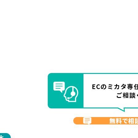
ECのミカタ
専
ご相談
無料で相