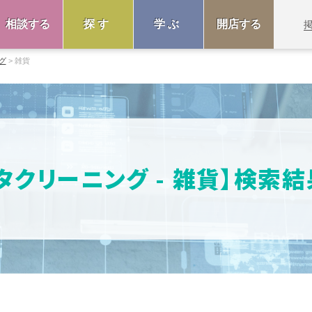
相談する
探す
学ぶ
開店する
グ
雑貨
タクリーニング - 雑貨】検索