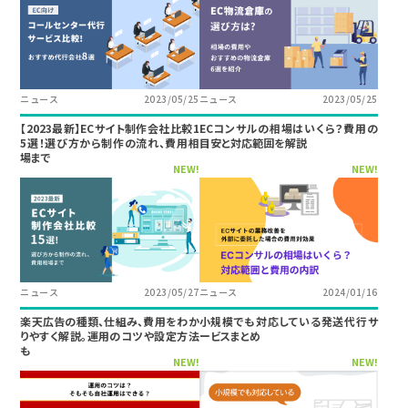
ニュース
2023/05/25
ニュース
2023/05/25
【2023最新】ECサイト制作会社比較1
ECコンサルの相場はいくら？費用の
5選！選び方から制作の流れ、費用相
目安と対応範囲を解説
場まで
NEW!
NEW!
ニュース
2023/05/27
ニュース
2024/01/16
楽天広告の種類、仕組み、費用をわか
小規模でも対応している発送代行サ
りやすく解説。運用のコツや設定方法
ービスまとめ
も
NEW!
NEW!