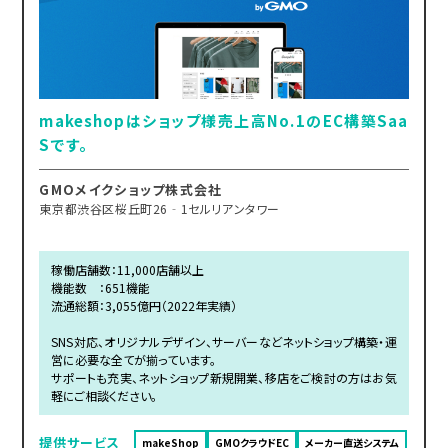
makeshopはショップ様売上高No.1のEC構築Saa
Sです。
GMOメイクショップ株式会社
東京都渋谷区桜丘町26‐1セルリアンタワー
稼働店舗数：11,000店舗以上
機能数 ：651機能
流通総額：3,055億円（2022年実績）
SNS対応、オリジナルデザイン、サーバーなどネットショップ構築・運
営に必要な全てが揃っています。
サポートも充実、ネットショップ新規開業、移店をご検討の方はお気
軽にご相談ください。
提供サービス
makeShop
GMOクラウドEC
メーカー直送システム