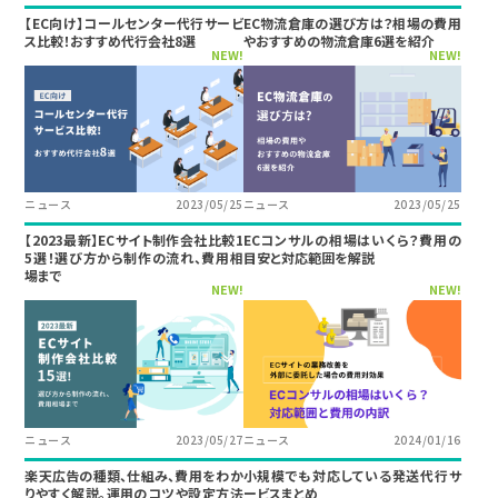
【EC向け】コールセンター代行サービ
EC物流倉庫の選び方は？相場の費用
ス比較！おすすめ代行会社8選
やおすすめの物流倉庫6選を紹介
NEW!
NEW!
ニュース
2023/05/25
ニュース
2023/05/25
【2023最新】ECサイト制作会社比較1
ECコンサルの相場はいくら？費用の
5選！選び方から制作の流れ、費用相
目安と対応範囲を解説
場まで
NEW!
NEW!
ニュース
2023/05/27
ニュース
2024/01/16
楽天広告の種類、仕組み、費用をわか
小規模でも対応している発送代行サ
りやすく解説。運用のコツや設定方法
ービスまとめ