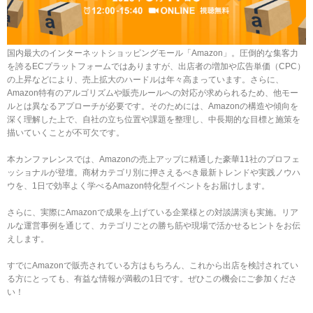
国内最大のインターネットショッピングモール「Amazon」。圧倒的な集客力
を誇るECプラットフォームではありますが、出店者の増加や広告単価（CPC）
の上昇などにより、売上拡大のハードルは年々高まっています。さらに、
Amazon特有のアルゴリズムや販売ルールへの対応が求められるため、他モー
ルとは異なるアプローチが必要です。そのためには、Amazonの構造や傾向を
深く理解した上で、自社の立ち位置や課題を整理し、中長期的な目標と施策を
描いていくことが不可欠です。
本カンファレンスでは、Amazonの売上アップに精通した豪華11社のプロフェ
ッショナルが登壇。商材カテゴリ別に押さえるべき最新トレンドや実践ノウハ
ウを、1日で効率よく学べるAmazon特化型イベントをお届けします。
さらに、実際にAmazonで成果を上げている企業様との対談講演も実施。リア
ルな運営事例を通じて、カテゴリごとの勝ち筋や現場で活かせるヒントをお伝
えします。
すでにAmazonで販売されている方はもちろん、これから出店を検討されてい
る方にとっても、有益な情報が満載の1日です。ぜひこの機会にご参加くださ
い！