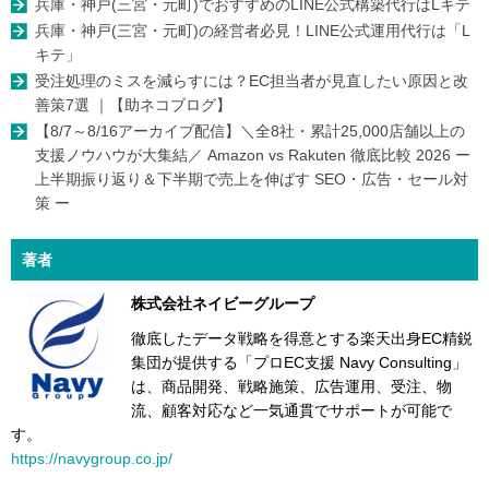
兵庫・神戸(三宮・元町)でおすすめのLINE公式構築代行はLキテ
兵庫・神戸(三宮・元町)の経営者必見！LINE公式運用代行は「L
キテ」
受注処理のミスを減らすには？EC担当者が見直したい原因と改
善策7選 ｜【助ネコブログ】
【8/7～8/16アーカイブ配信】＼全8社・累計25,000店舗以上の
支援ノウハウが大集結／ Amazon vs Rakuten 徹底比較 2026 ー
上半期振り返り＆下半期で売上を伸ばす SEO・広告・セール対
策 ー
著者
株式会社ネイビーグループ
徹底したデータ戦略を得意とする楽天出身EC精鋭
集団が提供する「プロEC支援 Navy Consulting」
は、商品開発、戦略施策、広告運用、受注、物
流、顧客対応など一気通貫でサポートが可能で
す。
https://navygroup.co.jp/