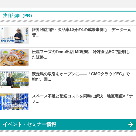
注目記事（PR）
限界利益4倍・欠品率10分の1の成果事例も データ一元
管...
松屋フーズのTemu出店 MD戦略｜冷凍食品ECで証明し
た販路...
競走馬の取引をオープンに――「GMOクラウドEC」で
挑む、国...
スペース不足と配送コストを同時に解決 地区宅便×「ナ
ノ...
イベント・セミナー情報