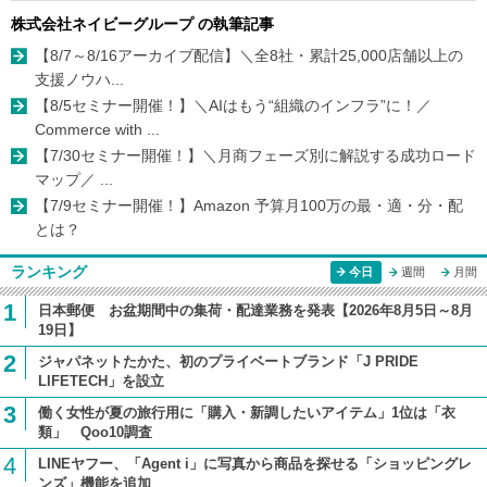
株式会社ネイビーグループ の執筆記事
【8/7～8/16アーカイブ配信】＼全8社・累計25,000店舗以上の
支援ノウハ...
【8/5セミナー開催！】＼AIはもう“組織のインフラ”に！／
Commerce with ...
【7/30セミナー開催！】＼月商フェーズ別に解説する成功ロード
マップ／ ...
【7/9セミナー開催！】Amazon 予算月100万の最・適・分・配
とは？
ランキング
今日
週間
月間
1
日本郵便 お盆期間中の集荷・配達業務を発表【2026年8月5日～8月
19日】
2
ジャパネットたかた、初のプライベートブランド「J PRIDE
LIFETECH」を設立
3
働く女性が夏の旅行用に「購入・新調したいアイテム」1位は「衣
類」 Qoo10調査
4
LINEヤフー、「Agent i」に写真から商品を探せる「ショッピングレ
ンズ」機能を追加