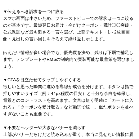
▼伝えるべき訴求を一つに絞る
スマホ画面は小さいため、ファーストビューでの訴求は一つに絞る
のが基本です。最短翌日お届け・今だけクーポン・累計◯◯突破・
公式保証など最も刺さる一言を選び、上部テキスト・1～2枚目画
像・見出しの言い回しをそろえて繰り返し示します。
伝えたい情報が多い場合でも、優先度を決め、残りは下層で補足し
ます。テンプレートやRMSの制約内で実装可能な最善策を選びまし
ょう。
▼CTAを目立たせてタップしやすくする
欲しいと思った瞬間に進める導線が成否を分けます。ボタンは指で
押しやすいサイズ（例：44px程度の目安）と十分な余白を確保し、
背景とのコントラストを高めます。文言は短く明確に「カートに入
れる」「クーポンを受け取る」など動詞で統一。似たボタンを並べ
すぎないことも重要です。
▼不要なヘッダーや大きなバナーを減らす
上部がバナーだらけだと読み込みが重く、本当に見せたい情報に届