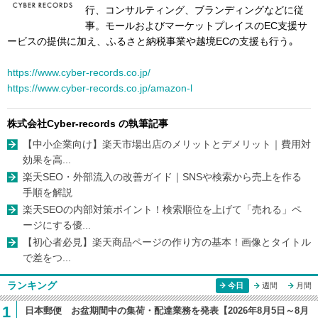
行、コンサルティング、ブランディングなどに従
事。モールおよびマーケットプレイスのEC支援サ
ービスの提供に加え、ふるさと納税事業や越境ECの支援も行う｡
https://www.cyber-records.co.jp/
https://www.cyber-records.co.jp/amazon-l
株式会社Cyber-records の執筆記事
【中小企業向け】楽天市場出店のメリットとデメリット｜費用対
効果を高...
楽天SEO・外部流入の改善ガイド｜SNSや検索から売上を作る
手順を解説
楽天SEOの内部対策ポイント！検索順位を上げて「売れる」ペ
ージにする優...
【初心者必見】楽天商品ページの作り方の基本！画像とタイトル
で差をつ...
ランキング
今日
週間
月間
1
日本郵便 お盆期間中の集荷・配達業務を発表【2026年8月5日～8月