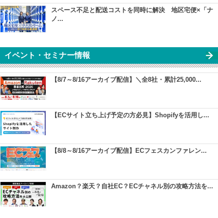
スペース不足と配送コストを同時に解決 地区宅便×「ナ
ノ...
イベント・セミナー情報
【8/7～8/16アーカイブ配信】＼全8社・累計25,000...
【ECサイト立ち上げ予定の方必見】Shopifyを活用し...
【8/8～8/16アーカイブ配信】ECフェスカンファレン...
Amazon？楽天？自社EC？ECチャネル別の攻略方法を...