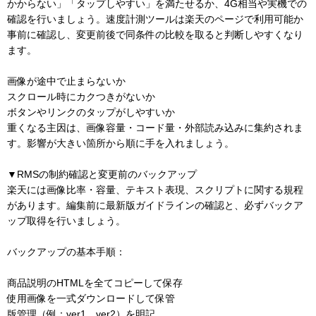
かからない」「タップしやすい」を満たせるか、4G相当や実機での
確認を行いましょう。速度計測ツールは楽天のページで利用可能か
事前に確認し、変更前後で同条件の比較を取ると判断しやすくなり
ます。
画像が途中で止まらないか
スクロール時にカクつきがないか
ボタンやリンクのタップがしやすいか
重くなる主因は、画像容量・コード量・外部読み込みに集約されま
す。影響が大きい箇所から順に手を入れましょう。
▼RMSの制約確認と変更前のバックアップ
楽天には画像比率・容量、テキスト表現、スクリプトに関する規程
があります。編集前に最新版ガイドラインの確認と、必ずバックア
ップ取得を行いましょう。
バックアップの基本手順：
商品説明のHTMLを全てコピーして保存
使用画像を一式ダウンロードして保管
版管理（例：ver1、ver2）を明記