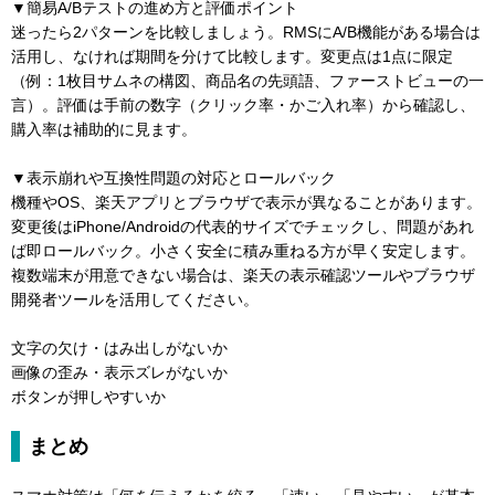
▼簡易A/Bテストの進め方と評価ポイント
迷ったら2パターンを比較しましょう。RMSにA/B機能がある場合は
活用し、なければ期間を分けて比較します。変更点は1点に限定
（例：1枚目サムネの構図、商品名の先頭語、ファーストビューの一
言）。評価は手前の数字（クリック率・かご入れ率）から確認し、
購入率は補助的に見ます。
▼表示崩れや互換性問題の対応とロールバック
機種やOS、楽天アプリとブラウザで表示が異なることがあります。
変更後はiPhone/Androidの代表的サイズでチェックし、問題があれ
ば即ロールバック。小さく安全に積み重ねる方が早く安定します。
複数端末が用意できない場合は、楽天の表示確認ツールやブラウザ
開発者ツールを活用してください。
文字の欠け・はみ出しがないか
画像の歪み・表示ズレがないか
ボタンが押しやすいか
まとめ