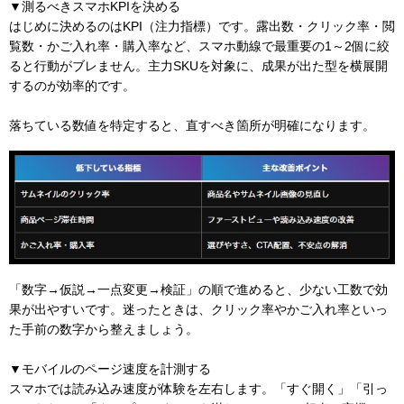
▼測るべきスマホKPIを決める
はじめに決めるのはKPI（注力指標）です。露出数・クリック率・閲
覧数・かご入れ率・購入率など、スマホ動線で最重要の1～2個に絞
ると行動がブレません。主力SKUを対象に、成果が出た型を横展開
するのが効率的です。
落ちている数値を特定すると、直すべき箇所が明確になります。
「数字→仮説→一点変更→検証」の順で進めると、少ない工数で効
果が出やすいです。迷ったときは、クリック率やかご入れ率といっ
た手前の数字から整えましょう。
▼モバイルのページ速度を計測する
スマホでは読み込み速度が体験を左右します。「すぐ開く」「引っ