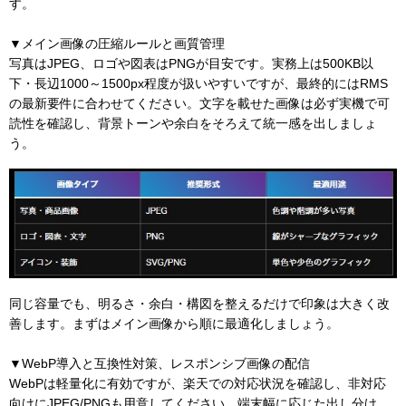
す。
▼メイン画像の圧縮ルールと画質管理
写真はJPEG、ロゴや図表はPNGが目安です。実務上は500KB以
下・長辺1000～1500px程度が扱いやすいですが、最終的にはRMS
の最新要件に合わせてください。文字を載せた画像は必ず実機で可
読性を確認し、背景トーンや余白をそろえて統一感を出しましょ
う。
同じ容量でも、明るさ・余白・構図を整えるだけで印象は大きく改
善します。まずはメイン画像から順に最適化しましょう。
▼WebP導入と互換性対策、レスポンシブ画像の配信
WebPは軽量化に有効ですが、楽天での対応状況を確認し、非対応
向けにJPEG/PNGも用意してください。端末幅に応じた出し分け