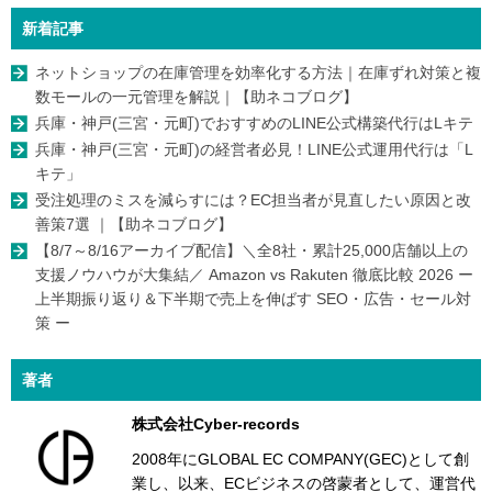
新着記事
ネットショップの在庫管理を効率化する方法｜在庫ずれ対策と複
数モールの一元管理を解説｜【助ネコブログ】
兵庫・神戸(三宮・元町)でおすすめのLINE公式構築代行はLキテ
兵庫・神戸(三宮・元町)の経営者必見！LINE公式運用代行は「L
キテ」
受注処理のミスを減らすには？EC担当者が見直したい原因と改
善策7選 ｜【助ネコブログ】
【8/7～8/16アーカイブ配信】＼全8社・累計25,000店舗以上の
支援ノウハウが大集結／ Amazon vs Rakuten 徹底比較 2026 ー
上半期振り返り＆下半期で売上を伸ばす SEO・広告・セール対
策 ー
著者
株式会社Cyber-records
2008年にGLOBAL EC COMPANY(GEC)として創
業し、以来、ECビジネスの啓蒙者として、運営代