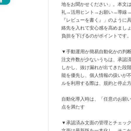
地をお聞かせください」。本文
礼→活用ヒント→お願い→導線→
『レビューを書く』」のように
絡先を入れて安心感を高めましょ
負担を下げるのがポイントです
▼手動運用か簡易自動化かの判
注文件数が少ないうちは、承認
しかし、抜け漏れが出てきた段
能を優先し、個人情報の扱いが
ルを利用する際は、規約と停止
自動化導入時は、「任意のお願い
点を満たす
▼承認済み文面の管理とチェッ
文面は最新版を一本化し、そこ