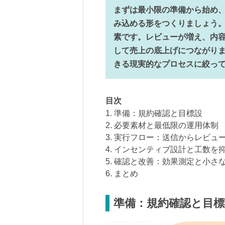
まずは最小限の準備から始め
み込める形をつくりましょう
素です。レビューが増え、内
して売上の底上げにつながり
きる現実的なプロセスに絞っ
目次
1. 準備：規約確認と目標設
2. 必要素材と最低限の運用体制
3. 実行フロー：送信からレビュ
4. インセンティブ設計と工数を
5. 確認と改善：効果測定と小さ
6. まとめ
準備：規約確認と目標