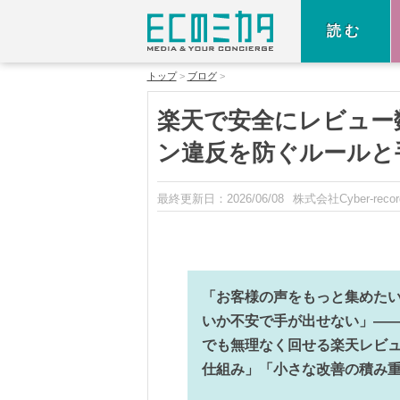
読む
トップ
ブログ
楽天で安全にレビュー
ン違反を防ぐルールと
最終更新日：
2026/06/08
株式会社Cyber-recor
「お客様の声をもっと集めた
いか不安で手が出せない」—
でも無理なく回せる楽天レビ
仕組み」「小さな改善の積み