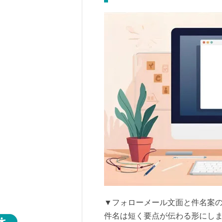
▼フォローメール文面と件名案
件名は短く要点が伝わる形にし