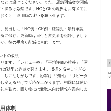
」などは避けてください。また、店舗関係者や関係
・操作は厳禁です。NGとOKの境界を共有メモに
ておくと、運用時の迷いを減らせます。
。見出しに「NG例・OK例・確認先・最終承認
場所に保存。更新時は日付と変更者を記録しましょ
態が、後の手戻り削減に直結します。
メントの仮説
絞ります。「レビュー率」「平均評価の推移」「写
れば効果と課題が見えます。指標を増やしすぎる
後回しになりがちです。顧客は「初回」「リピータ
少し変えるだけで反応が上がります。初回には使い
お礼を強め、贈り物には受取人向け情報を案内しま
用体制