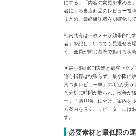
にする」「内容の変更を求める
者による自店商品のレビュー投稿
まとめ、最終確認者を明確化し
社内共有は一枚メモが効果的です
者」を記し、いつでも見返せる
う。全員が同じ基準で動ける状
▼最小限のKPI設定と顧客セグ
追う指標は欲張らず、最小限に
真つきレビュー率」の3点が分か
と分析に時間が取られ、改善が
ー」「贈り物」に分け、案内を
方案内を厚く、リピーターには
す。
必要素材と最低限の運