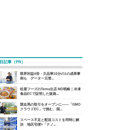
目記事（PR）
限界利益4倍・欠品率10分の1の成果事
例も データ一元管...
松屋フーズのTemu出店 MD戦略｜冷凍
食品ECで証明した販路...
競走馬の取引をオープンに――「GMO
クラウドEC」で挑む、国...
スペース不足と配送コストを同時に解
決 地区宅便×「ナノ...