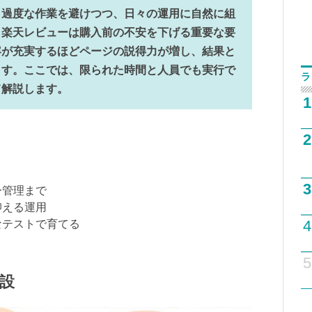
、過度な作業を避けつつ、日々の運用に自然に組
。楽天レビューは購入前の不安を下げる重要な要
容が充実するほどページの説得力が増し、結果と
ます。ここでは、限られた時間と人員でも実行で
ラ
て解説します。
1
2
3
ー管理まで
抑える運用
4
なテストで育てる
5
設