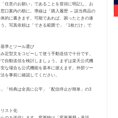
は「任意のお願い」であることを冒頭に明記し、お
窓口案内の順に。導線は「購入履歴 → 該当商品の
具体的に書きます。可能であれば、困ったときの連
う。写真依頼は「できる範囲で」「1枚だけ」で
。
断基準とツール選び
済み定型文をコピーして使う手動送信で十分です。
階で自動送信を検討しましょう。まずは楽天公式機
不安な場合も公式機能を基本に据えます。外部ツー
方法を事前に確認してください。
」「特典は全員に公平」「配信停止が簡単」の3
クリスト化
からのみ送信します。変更時は「変更履歴・承認