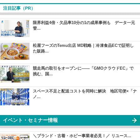
注目記事（PR）
限界利益4倍・欠品率10分の1の成果事例も データ一元
管...
松屋フーズのTemu出店 MD戦略｜冷凍食品ECで証明し
た販路...
競走馬の取引をオープンに――「GMOクラウドEC」で
挑む、国...
スペース不足と配送コストを同時に解決 地区宅便×「ナ
ノ...
イベント・セミナー情報
＼ブランド・古着・ホビー事業者必見！／ リユース...