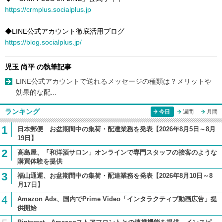
https://crmplus.socialplus.jp
◆LINE公式アカウント徹底活用ブログ
https://blog.socialplus.jp/
児玉 尚平 の執筆記事
LINE公式アカウントで送れるメッセージの種類は？メリットや
効果的な配...
ランキング
今日
週間
月間
1
日本郵便 お盆期間中の集荷・配達業務を発表【2026年8月5日～8月
19日】
2
髙島屋、「和洋酒サロン」オンラインで専門スタッフの接客のような
購買体験を提供
3
福山通運、お盆期間中の集荷・配達業務を発表【2026年8月10日～8
月17日】
4
Amazon Ads、国内でPrime Video「インタラクティブ動画広告」提
供開始