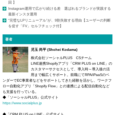
回 】
Instagram運用で広がり続ける差 選ばれるブランドが実践する
最新インスタ運用
“完璧なLPリニューアル”が、9割失敗する理由【ユーザーの判断
を促す「FV」セルフチェック付】
著者
児玉 尚平 (Shohei Kodama)
株式会社ソーシャルPLUS CSチーム
LINE連携Shopifyアプリ「CRM PLUS on LINE」の
カスタマーサクセスとして、導入時～導入後の活
用まで幅広くサポート。前職にてRPA/iPaaSのベ
ンダーでEC事業者などをサポートしてきた経験を活かし、ワークフ
ロー自動化アプリ「Shopify Flow」との連携による配信自動化など
も支援を行っている。
◆「ソーシャルPLUS」公式サイト
https://www.socialplus.jp
◆「CRM PLUS on LINE」公式サイト