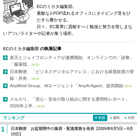
ECのミカタ編集部。
素敵なJ-POP流れるオフィスにタイピング音をひ
たすら響かせる。
日々、EC業界に貢献すべく勉強と努力を惜しまな
いアツいライターや記者が集う場所。
ECのミカタ編集部
の執筆記事
楽天とジェイフロンティアが連携開始、オンラインでの「診療」
「服薬指...
NEW!
日本郵便、「ビジネスデジタルアドレス」における緯度経度の登
録・共有...
NEW!
AnyMind Group、AIエージェント「AnyAI Agent」提供開始
NEW!
メルカリ、「安心・安全の取り組みに関する透明性レポート」
2026年上半...
NEW!
ランキング
今日
週間
月間
1
日本郵便 お盆期間中の集荷・配達業務を発表【2026年8月5日～8月
19日】