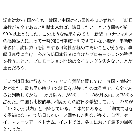
調査対象9カ国のうち、韓国と中国の2カ国以外はいずれも、「訪日
旅行が安全であると判断出来れば、訪日したい」という回答が約
90％以上となった。このような結果をみても、新型コロナウィルス
の感染拡大によって一時的に日本旅行をできていない層が、事態収
束後に、訪日旅行を計画する可能性が極めて高いことが分かる。事
態収束後に向け、今から訪日旅行者に向けたプロモーションの準備
を行うことと、プロモーション開始のタイミングを逃さないことが
重要だろう。
「いつ頃日本に行きたいか」という質問に関しては、各国・地域で
差が出た。最も早い時期での訪日を期待したのは香港で、安全であ
ると判断してから「1か月以内」が8％、「1～3か月以内」が33％を
占めた。中国も比較的早い時期からの訪日を希望しており、27％が
「1～3か月以内」と回答している。全体的にみると、「期間ではな
く季節に合わせて訪日したい」と回答した割合が多く、台湾、タ
イ、マレーシア、ベトナム、インドでは、各国において最多の回答
となった。