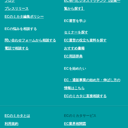
ブログ
EC専門ビジネスマッチング【企業一
プレスリリース
覧から探す】
ECのミカタ編集ポリシー
EC運営を学ぶ
ECの悩みを相談する
セミナーを探す
問い合わせフォームから相談する
EC運営の役立ち資料を探す
電話で相談する
おすすめ書籍
EC用語辞典
ECを始めたい
EC・通販事業の始め方・伸ばし方の
情報はこちら
ECのミカタに直接相談する
ECのミカタとは
ECのミカタサービス
利用規約
EC業界相関図