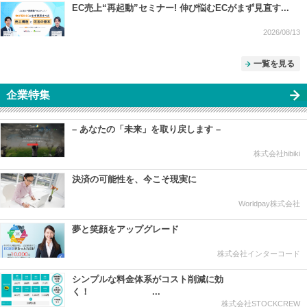
EC売上“再起動”セミナー! 伸び悩むECがまず見直す...
2026/08/13
一覧を見る
企業特集
– あなたの「未来」を取り戻します –
株式会社hibiki
決済の可能性を、今こそ現実に
Worldpay株式会社
夢と笑顔をアップグレード
株式会社インターコード
シンプルな料金体系がコスト削減に効
く！ ...
株式会社STOCKCREW