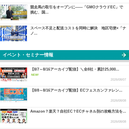
競走馬の取引をオープンに――「GMOクラウドEC」で
挑む、国...
スペース不足と配送コストを同時に解決 地区宅便×「ナ
ノ...
イベント・セミナー情報
【8/7～8/16アーカイブ配信】＼全8社・累計25,000...
NEW!
2026/08/07
【8/8～8/16アーカイブ配信】ECフェスカンファレン...
2026/08/08
Amazon？楽天？自社EC？ECチャネル別の攻略方法を...
2026/08/08