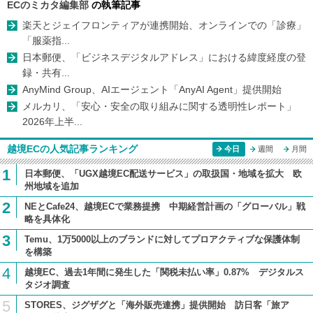
ECのミカタ編集部
の執筆記事
楽天とジェイフロンティアが連携開始、オンラインでの「診療」
「服薬指...
日本郵便、「ビジネスデジタルアドレス」における緯度経度の登
録・共有...
AnyMind Group、AIエージェント「AnyAI Agent」提供開始
メルカリ、「安心・安全の取り組みに関する透明性レポート」
2026年上半...
越境ECの人気記事ランキング
今日
週間
月間
1
日本郵便、「UGX越境EC配送サービス」の取扱国・地域を拡大 欧
州地域を追加
2
NEとCafe24、越境ECで業務提携 中期経営計画の「グローバル」戦
略を具体化
3
Temu、1万5000以上のブランドに対してプロアクティブな保護体制
を構築
4
越境EC、過去1年間に発生した「関税未払い率」0.87% デジタルス
タジオ調査
5
STORES、ジグザグと「海外販売連携」提供開始 訪日客「旅ア