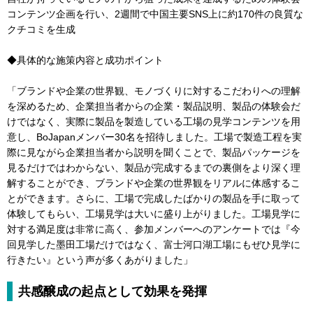
コンテンツ企画を行い、2週間で中国主要SNS上に約170件の良質な
クチコミを生成
◆具体的な施策内容と成功ポイント
「ブランドや企業の世界観、モノづくりに対するこだわりへの理解
を深めるため、企業担当者からの企業・製品説明、製品の体験会だ
けではなく、実際に製品を製造している工場の見学コンテンツを用
意し、BoJapanメンバー30名を招待しました。工場で製造工程を実
際に見ながら企業担当者から説明を聞くことで、製品パッケージを
見るだけではわからない、製品が完成するまでの裏側をより深く理
解することができ、ブランドや企業の世界観をリアルに体感するこ
とができます。さらに、工場で完成したばかりの製品を手に取って
体験してもらい、工場見学は大いに盛り上がりました。工場見学に
対する満足度は非常に高く、参加メンバーへのアンケートでは『今
回見学した墨田工場だけではなく、富士河口湖工場にもぜひ見学に
行きたい』という声が多くあがりました」
共感醸成の起点として効果を発揮