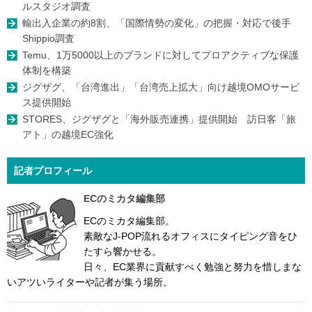
ルスタジオ調査
輸出入企業の約8割、「国際情勢の変化」の把握・対応で後手
Shippio調査
Temu、1万5000以上のブランドに対してプロアクティブな保護
体制を構築
ジグザグ、「台湾進出」「台湾売上拡大」向け越境OMOサービ
ス提供開始
STORES、ジグザグと「海外販売連携」提供開始 訪日客「旅
アト」の越境EC強化
記者プロフィール
ECのミカタ編集部
ECのミカタ編集部。
素敵なJ-POP流れるオフィスにタイピング音をひ
たすら響かせる。
日々、EC業界に貢献すべく勉強と努力を惜しまな
いアツいライターや記者が集う場所。