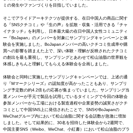
ミの発生やファンづくりを目指していました。
そこでアライドアーキテクツが提供する、在日中国人の商品に関す
る『SNSクチコミ』や『生の声』を拡散・収集・活用できる『チャ
イナタッチ』を利用し、日本最大級の在日中国人女性コミュニティ
ー『BoJapan』のメンバーを対象にサンプリングキャンペーンと体
験会を実施しました。BoJapanメンバーの高いクチコミ生成率や購
買への影響を踏まえた上で、深い体験・理解が反映されたクチコミ
の創出を最も重視し、サンプリングとあわせて松山油脂の世界観を
体感しきちんと理解してもらえる体験会を企画しました。
体験会と同時に実施したサンプリングキャンペーンでは、上述の通
り『Mマークシリーズ』の認知度が高かったこともあり、サンプリ
ング予定数の約4.2倍もの応募が集まっていました。サンプリング当
選メンバーが手元で製品を試用しているタイミングで今回の体験会
参加メンバーから工場における製造過程や企業姿勢の誠実さがクチ
コミとして中国SNS上に発信されたことで、SNSやBoJapanの
WeChatグループ内において松山油脂に関する会話数が急激に増加
しました。そして結果的に、30名を招待した体験会から2週間で、
中国主要SNS（Weibo、WeChat、小紅書）において松山油脂のブラ