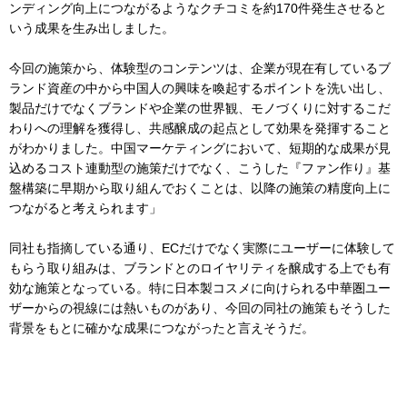
ンディング向上につながるようなクチコミを約170件発生させると
いう成果を生み出しました。
今回の施策から、体験型のコンテンツは、企業が現在有しているブ
ランド資産の中から中国人の興味を喚起するポイントを洗い出し、
製品だけでなくブランドや企業の世界観、モノづくりに対するこだ
わりへの理解を獲得し、共感醸成の起点として効果を発揮すること
がわかりました。中国マーケティングにおいて、短期的な成果が見
込めるコスト連動型の施策だけでなく、こうした『ファン作り』基
盤構築に早期から取り組んでおくことは、以降の施策の精度向上に
つながると考えられます」
同社も指摘している通り、ECだけでなく実際にユーザーに体験して
もらう取り組みは、ブランドとのロイヤリティを醸成する上でも有
効な施策となっている。特に日本製コスメに向けられる中華圏ユー
ザーからの視線には熱いものがあり、今回の同社の施策もそうした
背景をもとに確かな成果につながったと言えそうだ。