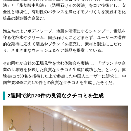
法」と「脂肪酸中和法」（透明石けんの製法）をコア技術とし、安
全性と環境性、有用性のバランスを満たすモノづくりを実践する化
粧品の製造販売企業だ。
泡立ちのよいボディソープ、地肌を清潔にするシャンプー、素肌を
守る化粧水やクリーム、固形石けんにとどまらず、ユーザーの潜在
的な期待に応えて製品やブランドを拡充し、素材と製法にこだわ
り、さまざまなウォッシュ＆ケア製品を提案している。
その同社が自社の工場見学を含む体験会を実施し、「ブランドや企
業の世界観を反映した良質なクチコミ生成に成功した」という。体
験会には30名を招待した上で参加した中国人ユーザーに訴求し、中
国主要SNSに約170件もの良質なクチコミを生成したそうだ。
2週間で約170件の良質なクチコミを生成