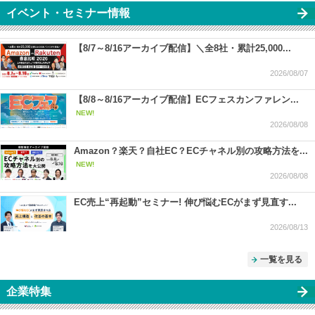
イベント・セミナー情報
【8/7～8/16アーカイブ配信】＼全8社・累計25,000...
2026/08/07
【8/8～8/16アーカイブ配信】ECフェスカンファレン...
NEW!
2026/08/08
Amazon？楽天？自社EC？ECチャネル別の攻略方法を...
NEW!
2026/08/08
EC売上“再起動”セミナー! 伸び悩むECがまず見直す...
2026/08/13
一覧を見る
企業特集