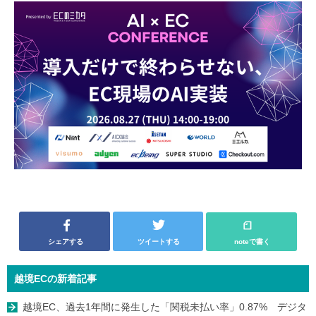
シェアする
ツイートする
noteで書く
越境ECの新着記事
越境EC、過去1年間に発生した「関税未払い率」0.87% デジタ