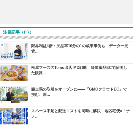
注目記事（PR）
限界利益4倍・欠品率10分の1の成果事例も データ一元
管...
松屋フーズのTemu出店 MD戦略｜冷凍食品ECで証明し
た販路...
競走馬の取引をオープンに――「GMOクラウドEC」で
挑む、国...
スペース不足と配送コストを同時に解決 地区宅便×「ナ
ノ...