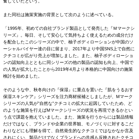
奮していたという。
また同社は施策実施の背景として次のように述べている。
「1995年、初めての自社ブランド製品として発売した『Ｍマークシ
リーズ』。毎日、そして安心して気持ちよく使えるための成分だけ
を配合したこのシリーズの中で、柚子ボディローションが中国のソ
ーシャルバイヤー達の目に留まり、2017年より中国SNS上で自然に
クチコミが広がり売上が増加しました。また、柚子ボディローショ
ンの認知向上とともに同シリーズの他の製品の認知も向上、中国で
の人気が拡大したことから2019年4月より本格的に中国向けの施策
検討を始めました。
そのような中、秋冬向けの『保湿』に重点を置いた『肌をうるおす
保湿スキンケア』シリーズを注力商材候補としましたが、Mマーク
シリーズの人気が"自然な"クチコミの拡大に起因していたため、ど
のような施策を行えばMマークシリーズの状況を再現できるかとい
う点で課題を抱えていました。また、施策を行うからには製品情報
だけではなく、ブランドや企業の世界観、モノづくりに対するこだ
わりなどにも理解を得て、自然発生的なクチコミではなかなか言及
されにくい、製品だけでなくブランドへの共感も反映されたクチコ