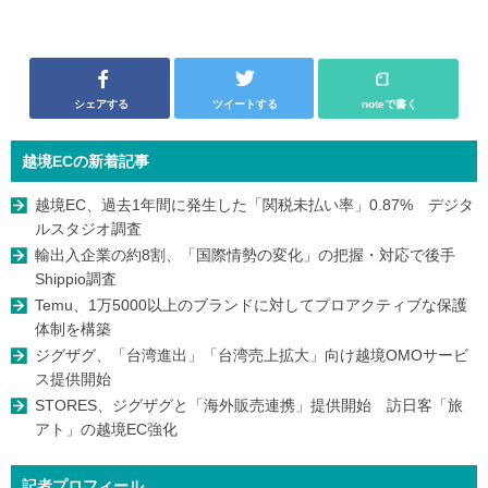
シェアする
ツイートする
noteで書く
越境ECの新着記事
越境EC、過去1年間に発生した「関税未払い率」0.87% デジタ
ルスタジオ調査
輸出入企業の約8割、「国際情勢の変化」の把握・対応で後手
Shippio調査
Temu、1万5000以上のブランドに対してプロアクティブな保護
体制を構築
ジグザグ、「台湾進出」「台湾売上拡大」向け越境OMOサービ
ス提供開始
STORES、ジグザグと「海外販売連携」提供開始 訪日客「旅
アト」の越境EC強化
記者プロフィール