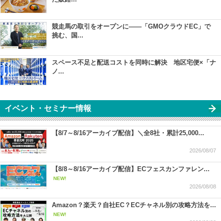
競走馬の取引をオープンに――「GMOクラウドEC」で
挑む、国...
スペース不足と配送コストを同時に解決 地区宅便×「ナ
ノ...
イベント・セミナー情報
【8/7～8/16アーカイブ配信】＼全8社・累計25,000...
2026/08/07
【8/8～8/16アーカイブ配信】ECフェスカンファレン...
NEW!
2026/08/08
Amazon？楽天？自社EC？ECチャネル別の攻略方法を...
NEW!