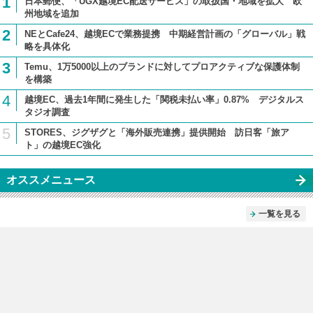
1
日本郵便、「UGX越境EC配送サービス」の取扱国・地域を拡大 欧
州地域を追加
2
NEとCafe24、越境ECで業務提携 中期経営計画の「グローバル」戦
略を具体化
3
Temu、1万5000以上のブランドに対してプロアクティブな保護体制
を構築
4
越境EC、過去1年間に発生した「関税未払い率」0.87% デジタルス
タジオ調査
5
STORES、ジグザグと「海外販売連携」提供開始 訪日客「旅ア
ト」の越境EC強化
オススメニュース
一覧を見る