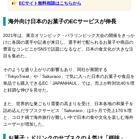
ECサイト無料相談はこちらから
海外向け日本のお菓子のECサービスが伸長
2021年は、東京オリンピック・パラリンピック大会の開催をきっか
けに各国の選手や記者が来日し、選手村で配られるお菓子や商品の
豊富なコンビニがSNSで話題になるなど、日本の食文化が大きな注
目を集めた。
そのような盛り上がりの影響もあり、同社が展開する
「TokyoTreat」や「Sakuraco」で気に入った日本のお菓子や食品を
単品でも購入できるEC「JAPANHAUL」では、売上が昨対比40％増
と好調な伸びを見せた。
また、世界的な巣ごもり需要の高まりを受け、日本各地の和菓子を
詰め込んだサブスクサービス「Sakuraco」は3ヶ月で売上170％増
と、コロナ禍で海外旅行が難しい中で日本の食や文化を楽しむ海外
ユーザーが増加した。
お菓子・ドリンクのサブスクの人気は「桜味」