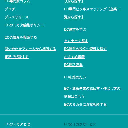
EC専門家コラム
リから探す】
ブログ
EC専門ビジネスマッチング【企業一
プレスリリース
覧から探す】
ECのミカタ編集ポリシー
EC運営を学ぶ
ECの悩みを相談する
セミナーを探す
問い合わせフォームから相談する
EC運営の役立ち資料を探す
電話で相談する
おすすめ書籍
EC用語辞典
ECを始めたい
EC・通販事業の始め方・伸ばし方の
情報はこちら
ECのミカタに直接相談する
ECのミカタとは
ECのミカタサービス