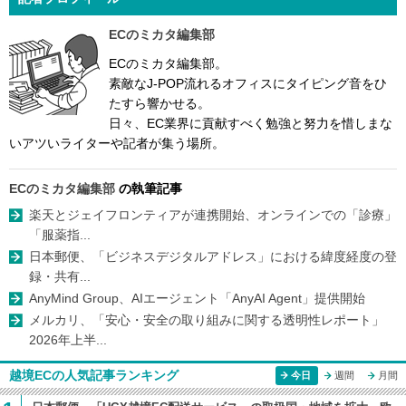
ECのミカタ編集部
ECのミカタ編集部。
素敵なJ-POP流れるオフィスにタイピング音をひ
たすら響かせる。
日々、EC業界に貢献すべく勉強と努力を惜しまな
いアツいライターや記者が集う場所。
ECのミカタ編集部
の執筆記事
楽天とジェイフロンティアが連携開始、オンラインでの「診療」
「服薬指...
日本郵便、「ビジネスデジタルアドレス」における緯度経度の登
録・共有...
AnyMind Group、AIエージェント「AnyAI Agent」提供開始
メルカリ、「安心・安全の取り組みに関する透明性レポート」
2026年上半...
越境ECの人気記事ランキング
今日
週間
月間