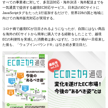
すべての事業者に対して、多言語対応・海外決済・海外配送までを
一気通貫で提供する越境EC対応サービス。日本語のECサイトに
JavaScriptタグをたった1行追加するだけで、世界228の国と地域に
向けての海外販売対応が実現する。
コロナ禍で越境ECが注目されるようになったが、自国にはない商品
を海外のECサイトから簡単に購入できる経験をしたことで、越境
ECの利便性を実感した消費者は多いはずだ。コロナ禍が一旦収束し
た後も、「ウェブインバウンド®︎」は引き続き要注目だ。