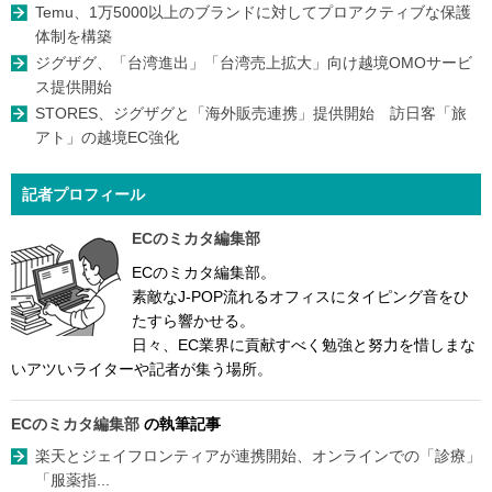
Temu、1万5000以上のブランドに対してプロアクティブな保護
体制を構築
ジグザグ、「台湾進出」「台湾売上拡大」向け越境OMOサービ
ス提供開始
STORES、ジグザグと「海外販売連携」提供開始 訪日客「旅
アト」の越境EC強化
記者プロフィール
ECのミカタ編集部
ECのミカタ編集部。
素敵なJ-POP流れるオフィスにタイピング音をひ
たすら響かせる。
日々、EC業界に貢献すべく勉強と努力を惜しまな
いアツいライターや記者が集う場所。
ECのミカタ編集部
の執筆記事
楽天とジェイフロンティアが連携開始、オンラインでの「診療」
「服薬指...