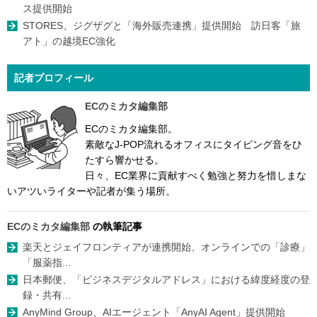
ス提供開始
STORES、ジグザグと「海外販売連携」提供開始 訪日客「旅
アト」の越境EC強化
記者プロフィール
ECのミカタ編集部
ECのミカタ編集部。
素敵なJ-POP流れるオフィスにタイピング音をひ
たすら響かせる。
日々、EC業界に貢献すべく勉強と努力を惜しまな
いアツいライターや記者が集う場所。
ECのミカタ編集部
の執筆記事
楽天とジェイフロンティアが連携開始、オンラインでの「診療」
「服薬指...
日本郵便、「ビジネスデジタルアドレス」における緯度経度の登
録・共有...
AnyMind Group、AIエージェント「AnyAI Agent」提供開始