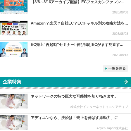
【8/8～8/16アーカイブ配信】ECフェスカンファレン...
2026/08/08
Amazon？楽天？自社EC？ECチャネル別の攻略方法を...
2026/08/08
EC売上“再起動”セミナー! 伸び悩むECがまず見直す...
2026/08/13
一覧を見る
企業特集
ネットワークの持つ巨大な可能性を切り拓きます。
株式会社インターネットイニシアティブ
アディエンなら、決済は「売上を伸ばす原動力」に
Adyen Japan株式会社