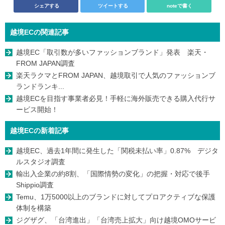
シェアする
ツイートする
noteで書く
越境ECの関連記事
越境EC「取引数が多いファッションブランド」発表 楽天・
FROM JAPAN調査
楽天ラクマとFROM JAPAN、越境取引で人気のファッションブ
ランドランキ...
越境ECを目指す事業者必見！手軽に海外販売できる購入代行サ
ービス開始！
越境ECの新着記事
越境EC、過去1年間に発生した「関税未払い率」0.87% デジタ
ルスタジオ調査
輸出入企業の約8割、「国際情勢の変化」の把握・対応で後手
Shippio調査
Temu、1万5000以上のブランドに対してプロアクティブな保護
体制を構築
ジグザグ、「台湾進出」「台湾売上拡大」向け越境OMOサービ