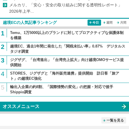
メルカリ、「安心・安全の取り組みに関する透明性レポート」
2026年上半...
越境ECの人気記事ランキング
今日
週間
月間
1
Temu、1万5000以上のブランドに対してプロアクティブな保護体制
を構築
2
越境EC、過去1年間に発生した「関税未払い率」0.87% デジタルス
タジオ調査
3
ジグザグ、「台湾進出」「台湾売上拡大」向け越境OMOサービス提
供開始
4
STORES、ジグザグと「海外販売連携」提供開始 訪日客「旅ア
ト」の越境EC強化
5
輸出入企業の約8割、「国際情勢の変化」の把握・対応で後手
Shippio調査
オススメニュース
一覧を見る