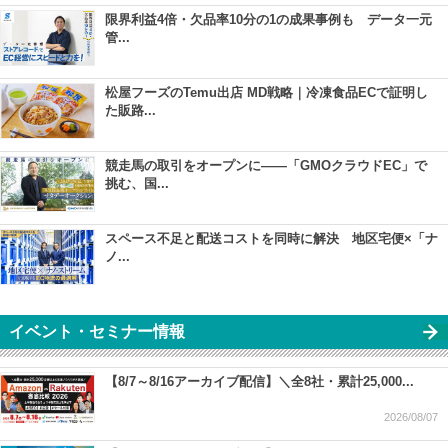
限界利益4倍・欠品率10分の1の成果事例も データ一元
管...
松屋フーズのTemu出店 MD戦略｜冷凍食品ECで証明し
た販路...
競走馬の取引をオープンに――「GMOクラウドEC」で
挑む、国...
スペース不足と配送コストを同時に解決 地区宅便×「ナ
ノ...
イベント・セミナー情報
【8/7～8/16アーカイブ配信】＼全8社・累計25,000...
2026/08/07