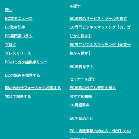
を探す
読む
EC業界ニュース
EC運営のサービス・ツールを探す
EC取材記事
EC専門ビジネスマッチング【カテゴ
EC専門家コラム
リから探す】
ブログ
EC専門ビジネスマッチング【企業一
プレスリリース
覧から探す】
ECのミカタ編集ポリシー
EC運営を学ぶ
ECの悩みを相談する
セミナーを探す
問い合わせフォームから相談する
EC運営の役立ち資料を探す
電話で相談する
おすすめ書籍
EC用語辞典
ECを始めたい
EC・通販事業の始め方・伸ばし方の