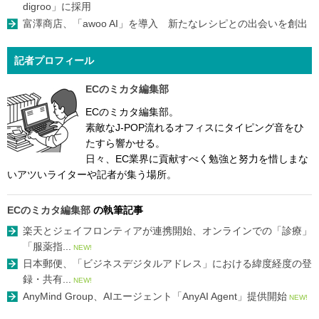
digroo」に採用
富澤商店、「awoo AI」を導入 新たなレシピとの出会いを創出
記者プロフィール
ECのミカタ編集部
ECのミカタ編集部。
素敵なJ-POP流れるオフィスにタイピング音をひ
たすら響かせる。
日々、EC業界に貢献すべく勉強と努力を惜しまな
いアツいライターや記者が集う場所。
ECのミカタ編集部
の執筆記事
楽天とジェイフロンティアが連携開始、オンラインでの「診療」
「服薬指...
NEW!
日本郵便、「ビジネスデジタルアドレス」における緯度経度の登
録・共有...
NEW!
AnyMind Group、AIエージェント「AnyAI Agent」提供開始
NEW!