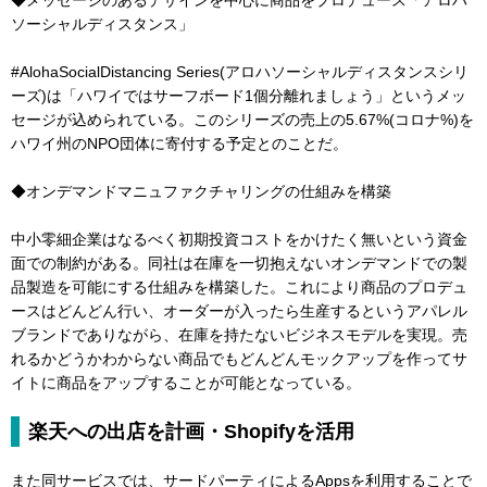
◆メッセージのあるデザインを中心に商品をプロデュース「アロハ
ソーシャルディスタンス」
#AlohaSocialDistancing Series(アロハソーシャルディスタンスシリ
ーズ)は「ハワイではサーフボード1個分離れましょう」というメッ
セージが込められている。このシリーズの売上の5.67%(コロナ%)を
ハワイ州のNPO団体に寄付する予定とのことだ。
◆オンデマンドマニュファクチャリングの仕組みを構築
中小零細企業はなるべく初期投資コストをかけたく無いという資金
面での制約がある。同社は在庫を一切抱えないオンデマンドでの製
品製造を可能にする仕組みを構築した。これにより商品のプロデュ
ースはどんどん行い、オーダーが入ったら生産するというアパレル
ブランドでありながら、在庫を持たないビジネスモデルを実現。売
れるかどうかわからない商品でもどんどんモックアップを作ってサ
イトに商品をアップすることが可能となっている。
楽天への出店を計画・Shopifyを活用
また同サービスでは、サードパーティによるAppsを利用することで