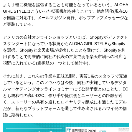
より手軽に機能を拡張することも可能となっているという。ALOHA
GIRL STYLEはこういった拡張機能を使うことで、他言語化(現在10
ヶ国語に対応中)、メールマガジン発行、ポップアップメッセージな
ど実装している。
アメリカの自社オンラインショップといえば、Shopifyがデファクト
スタンダートになっている状況からALOHA GIRL STYLEもShopify
を選択。Shopifyと楽天市場が提携したことを受けて、Shopifyを利
用することで将来的に同社の代表の古巣である楽天市場への出店も
視野に入れている(選択肢の一つとして検討中)。
それに加え、これらの作業を正味3週間、実質1名のスタッフで完遂
しているという。このノウハウは今後、同社の実施しているデジタ
ルマーケティングオンラインセミナーにて公開予定とのことだ。EC
とも親和性の高いD2C。作り手や提供側とユーザーとの距離が近
く、ストーリーの共有を通したロイヤリティ醸成にも適したモデル
だが、新たなプラットフォームを通して生み出されるハワイ発の物
語に期待したい。