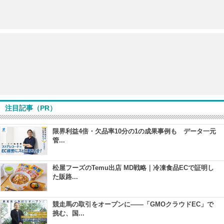
注目記事（PR）
限界利益4倍・欠品率10分の1の成果事例も データ一元
管...
松屋フーズのTemu出店 MD戦略｜冷凍食品ECで証明し
た販路...
競走馬の取引をオープンに――「GMOクラウドEC」で
挑む、国...