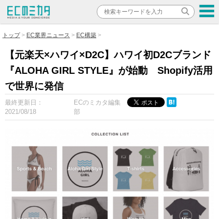
トップ
EC業界ニュース
EC構築
【元楽天×ハワイ×D2C】ハワイ初D2Cブランド
『ALOHA GIRL STYLE』が始動 Shopify活用
で世界に発信
最終更新日：
ECのミカタ編集
2021/08/18
部