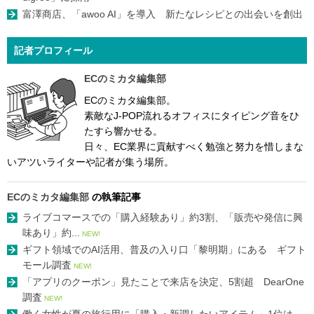
富澤商店、「awoo AI」を導入 新たなレシピとの出会いを創出
記者プロフィール
ECのミカタ編集部
ECのミカタ編集部。
素敵なJ-POP流れるオフィスにタイピング音をひ
たすら響かせる。
日々、EC業界に貢献すべく勉強と努力を惜しまな
いアツいライターや記者が集う場所。
ECのミカタ編集部
の執筆記事
ライブコマースでの「購入経験あり」約3割、「販売や発信に興
味あり」約...
NEW!
ギフト領域でのAI活用、普及の入り口「黎明期」にある ギフト
モール調査
NEW!
「アプリのクーポン」見たことで来店を決定、5割超 DearOne
調査
NEW!