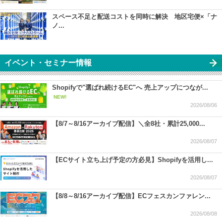
スペース不足と配送コストを同時に解決 地区宅便×「ナ
ノ...
イベント・セミナー情報
Shopifyで"選ばれ続けるEC"へ 売上アップにつなが...
NEW!
2026/08/06
【8/7～8/16アーカイブ配信】＼全8社・累計25,000...
2026/08/07
【ECサイト立ち上げ予定の方必見】Shopifyを活用し...
2026/08/07
【8/8～8/16アーカイブ配信】ECフェスカンファレン...
2026/08/08