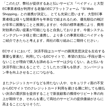
「このたび、弊社が提供するあと払いサービス『ペイディ』と大型
EC事業者様が利用する老舗のECプラットフォーム『SI Web
Shopping』との連携が決定し、とても光栄に思います。大型EC事
業者様は様々な開発案件を年単位で組まれるため、優先順位の検討
が非常に困難なことと推測しますが、今回の標準連携により、費用
対効果の高い提案が可能になると自負しております。今後システム
インテグレータ様と密に連携し、より多くの事業社様にペイディを
ご紹介できたらと考えます。両社の取り組みにご期待ください」
ECサイトにおいて、決済手段はユーザーの購買意思決定を左右する
重要な要素だ。利用しているECサイトで、希望の支払い手段が選べ
ないことが理由で購入を諦めるユーザーは少なくない。あと払いを
決済手段に加えることで、こうしたカゴ落ちを防ぎ、コンバージョ
ン率を向上させることにつながる。
またクレジットカードなどを持たない人や、セキュリティ面の不安
からECサイトでのクレジットカード利用を避ける層に対しても後払
い決済の選択肢を提供することで新規顧客の獲得やリピート率の向
上が期待でき、それらを通して両社のサービスの提供価値がさらに
高まることになりそうだ。