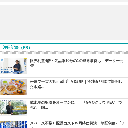
注目記事（PR）
限界利益4倍・欠品率10分の1の成果事例も データ一元
管...
松屋フーズのTemu出店 MD戦略｜冷凍食品ECで証明し
た販路...
競走馬の取引をオープンに――「GMOクラウドEC」で
挑む、国...
スペース不足と配送コストを同時に解決 地区宅便×「ナ