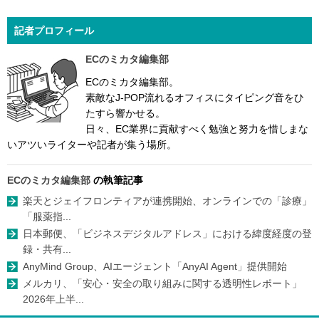
記者プロフィール
ECのミカタ編集部
ECのミカタ編集部。
素敵なJ-POP流れるオフィスにタイピング音をひ
たすら響かせる。
日々、EC業界に貢献すべく勉強と努力を惜しまな
いアツいライターや記者が集う場所。
ECのミカタ編集部
の執筆記事
楽天とジェイフロンティアが連携開始、オンラインでの「診療」
「服薬指...
日本郵便、「ビジネスデジタルアドレス」における緯度経度の登
録・共有...
AnyMind Group、AIエージェント「AnyAI Agent」提供開始
メルカリ、「安心・安全の取り組みに関する透明性レポート」
2026年上半...