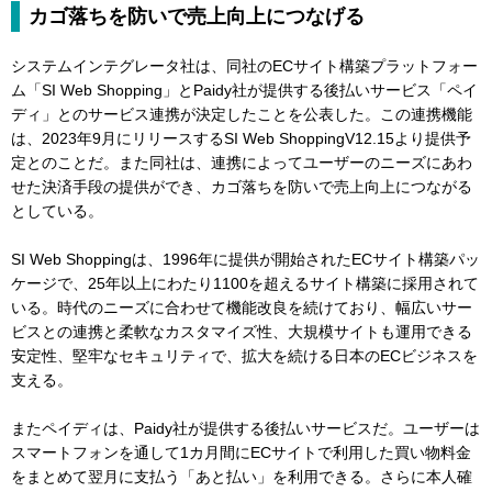
カゴ落ちを防いで売上向上につなげる
システムインテグレータ社は、同社のECサイト構築プラットフォー
ム「SI Web Shopping」とPaidy社が提供する後払いサービス「ペイ
ディ」とのサービス連携が決定したことを公表した。この連携機能
は、2023年9月にリリースするSI Web ShoppingV12.15より提供予
定とのことだ。また同社は、連携によってユーザーのニーズにあわ
せた決済手段の提供ができ、カゴ落ちを防いで売上向上につながる
としている。
SI Web Shoppingは、1996年に提供が開始されたECサイト構築パッ
ケージで、25年以上にわたり1100を超えるサイト構築に採用されて
いる。時代のニーズに合わせて機能改良を続けており、幅広いサー
ビスとの連携と柔軟なカスタマイズ性、大規模サイトも運用できる
安定性、堅牢なセキュリティで、拡大を続ける日本のECビジネスを
支える。
またペイディは、Paidy社が提供する後払いサービスだ。ユーザーは
スマートフォンを通して1カ月間にECサイトで利用した買い物料金
をまとめて翌月に支払う「あと払い」を利用できる。さらに本人確