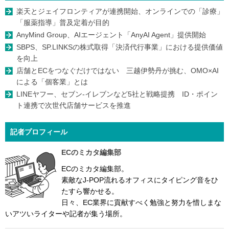
楽天とジェイフロンティアが連携開始、オンラインでの「診療」
「服薬指導」普及定着が目的
AnyMind Group、AIエージェント「AnyAI Agent」提供開始
SBPS、SP.LINKSの株式取得「決済代行事業」における提供価値
を向上
店舗とECをつなぐだけではない 三越伊勢丹が挑む、OMO×AI
による「個客業」とは
LINEヤフー、セブン-イレブンなど5社と戦略提携 ID・ポイン
ト連携で次世代店舗サービスを推進
記者プロフィール
ECのミカタ編集部
ECのミカタ編集部。
素敵なJ-POP流れるオフィスにタイピング音をひ
たすら響かせる。
日々、EC業界に貢献すべく勉強と努力を惜しまな
いアツいライターや記者が集う場所。