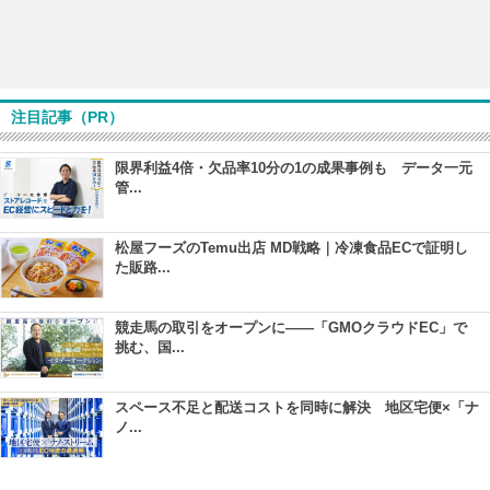
注目記事（PR）
限界利益4倍・欠品率10分の1の成果事例も データ一元
管...
松屋フーズのTemu出店 MD戦略｜冷凍食品ECで証明し
た販路...
競走馬の取引をオープンに――「GMOクラウドEC」で
挑む、国...
スペース不足と配送コストを同時に解決 地区宅便×「ナ
ノ...