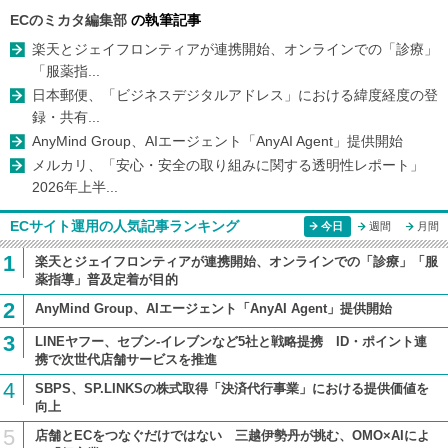
ECのミカタ編集部
の執筆記事
楽天とジェイフロンティアが連携開始、オンラインでの「診療」
「服薬指...
日本郵便、「ビジネスデジタルアドレス」における緯度経度の登
録・共有...
AnyMind Group、AIエージェント「AnyAI Agent」提供開始
メルカリ、「安心・安全の取り組みに関する透明性レポート」
2026年上半...
ECサイト運用の人気記事ランキング
今日
週間
月間
1
楽天とジェイフロンティアが連携開始、オンラインでの「診療」「服
薬指導」普及定着が目的
2
AnyMind Group、AIエージェント「AnyAI Agent」提供開始
3
LINEヤフー、セブン-イレブンなど5社と戦略提携 ID・ポイント連
携で次世代店舗サービスを推進
4
SBPS、SP.LINKSの株式取得「決済代行事業」における提供価値を
向上
5
店舗とECをつなぐだけではない 三越伊勢丹が挑む、OMO×AIによ