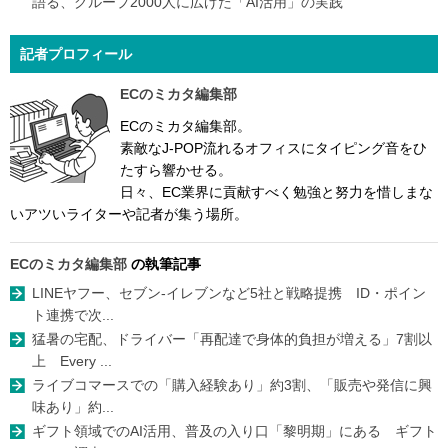
語る、グループ2000人に広げた「AI活用」の実践
記者プロフィール
ECのミカタ編集部
ECのミカタ編集部。
素敵なJ-POP流れるオフィスにタイピング音をひ
たすら響かせる。
日々、EC業界に貢献すべく勉強と努力を惜しまな
いアツいライターや記者が集う場所。
ECのミカタ編集部
の執筆記事
LINEヤフー、セブン-イレブンなど5社と戦略提携 ID・ポイン
ト連携で次...
猛暑の宅配、ドライバー「再配達で身体的負担が増える」7割以
上 Every ...
ライブコマースでの「購入経験あり」約3割、「販売や発信に興
味あり」約...
ギフト領域でのAI活用、普及の入り口「黎明期」にある ギフト