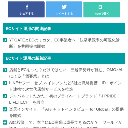
シェアする
ツイートする
noteで書く
ECサイト運用の関連記事
YTGATEとECのミカタ、EC事業者へ「決済承認率の可視化診
断」を共同提供開始
ECサイト運用の新着記事
店舗とECをつなぐだけではない 三越伊勢丹が挑む、OMO×AI
による「個客業」とは
LINEヤフー、セブン-イレブンなど5社と戦略提携 ID・ポイン
ト連携で次世代店舗サービスを推進
ジャパネットたかた、初のプライベートブランド「J PRIDE
LIFETECH」を設立
楽天インサイト、「AIチャットインタビュー for Global」の提供
を開始
AIに投資して、本当にEC事業は成長できるのか？ ワールドが