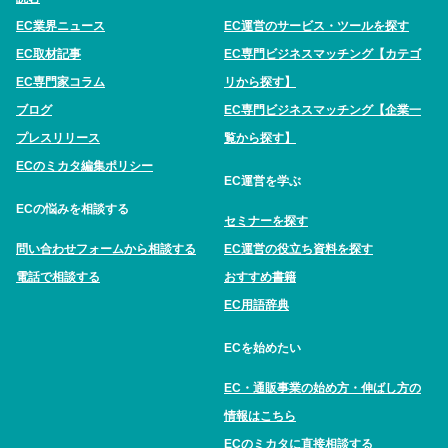
EC業界ニュース
EC運営のサービス・ツールを探す
EC取材記事
EC専門ビジネスマッチング【カテゴ
EC専門家コラム
リから探す】
ブログ
EC専門ビジネスマッチング【企業一
プレスリリース
覧から探す】
ECのミカタ編集ポリシー
EC運営を学ぶ
ECの悩みを相談する
セミナーを探す
問い合わせフォームから相談する
EC運営の役立ち資料を探す
電話で相談する
おすすめ書籍
EC用語辞典
ECを始めたい
EC・通販事業の始め方・伸ばし方の
情報はこちら
ECのミカタに直接相談する