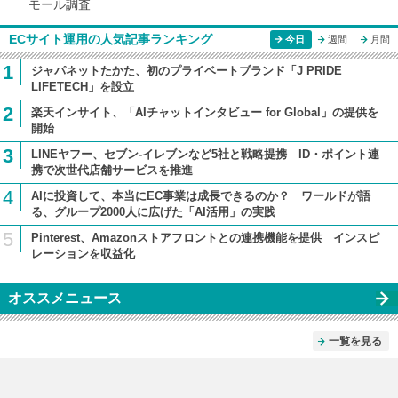
モール調査
ECサイト運用の人気記事ランキング
今日
週間
月間
1
ジャパネットたかた、初のプライベートブランド「J PRIDE
LIFETECH」を設立
2
楽天インサイト、「AIチャットインタビュー for Global」の提供を
開始
3
LINEヤフー、セブン-イレブンなど5社と戦略提携 ID・ポイント連
携で次世代店舗サービスを推進
4
AIに投資して、本当にEC事業は成長できるのか？ ワールドが語
る、グループ2000人に広げた「AI活用」の実践
5
Pinterest、Amazonストアフロントとの連携機能を提供 インスピ
レーションを収益化
オススメニュース
一覧を見る