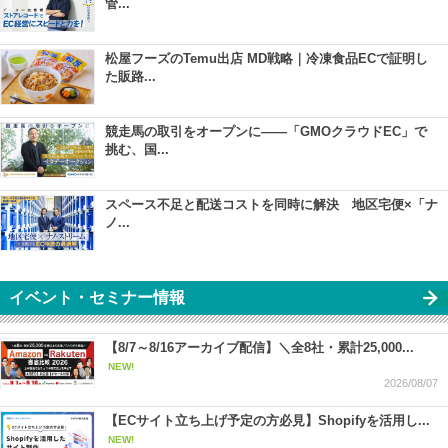
管...
松屋フーズのTemu出店 MD戦略｜冷凍食品ECで証明し
た販路...
競走馬の取引をオープンに――「GMOクラウドEC」で
挑む、国...
スペース不足と配送コストを同時に解決 地区宅便×「ナ
ノ...
イベント・セミナー情報
【8/7～8/16アーカイブ配信】＼全8社・累計25,000...
NEW!
2026/08/07
【ECサイト立ち上げ予定の方必見】Shopifyを活用し...
NEW!