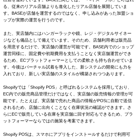
る、従来のリアル店舗よりも進化したリアル店舗を展開していま
す。BASEが店舗を運営するのではなく、申し込みがあった加盟ショ
ップが実際の運営を行うのです。
また、実店舗内にはハンガーラックや鏡、レジ・デジタルサイネー
ジなども備品として備えています。そのため、店舗利用者は販売品
を用意するだけで、実店舗の運営が可能です。BASE内でのショップ
運営同様に、固定費や初期費用を支払うことなく実店舗運営ができ
るため、ECプラットフォーマーとしての柔軟さも持ち合わせていま
す。今後はバーチャル試着を導入した、新システムの開発にも力を
入れており、新しい実店舗のスタイルが構築されつつあります。
Shopifyでは「Shopify POS」と呼ばれるシステムを採用しており、
EC内での販売商品管理だけではなく、実店舗の販売情報の管理が可
能です。たとえば、実店舗で売れた商品の情報がPOSに自動で送信
されるため、店舗に出向くことなく在庫状況の確認ができます。さ
らにECで販売している在庫を実店舗に回す対応もできるため、プラ
ットフォーマーならではの施策を考案できます。
Shopify POSは、スマホにアプリをインストールするだけで利用可