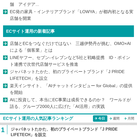
舗 アイデア...
EC発の家具・インテリアブランド「LOWYA」が都内初となる実
店舗を開業
ECサイト運用の新着記事
店舗とECをつなぐだけではない 三越伊勢丹が挑む、OMO×AI
による「個客業」とは
LINEヤフー、セブン-イレブンなど5社と戦略提携 ID・ポイン
ト連携で次世代店舗サービスを推進
ジャパネットたかた、初のプライベートブランド「J PRIDE
LIFETECH」を設立
楽天インサイト、「AIチャットインタビュー for Global」の提供
を開始
AIに投資して、本当にEC事業は成長できるのか？ ワールドが
語る、グループ2000人に広げた「AI活用」の実践
ECサイト運用の人気記事ランキング
今日
週間
月間
1
ジャパネットたかた、初のプライベートブランド「J PRIDE
LIFETECH」を設立