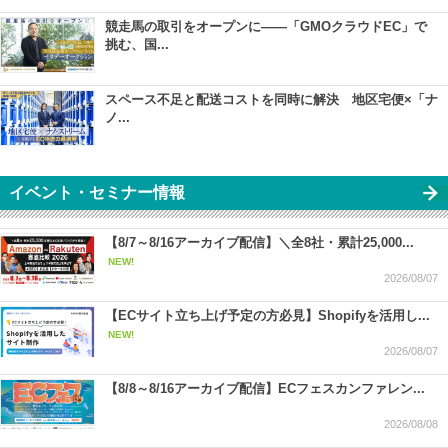
競走馬の取引をオープンに――「GMOクラウドEC」で
挑む、国...
スペース不足と配送コストを同時に解決 地区宅便×「ナ
ノ...
イベント・セミナー情報
【8/7～8/16アーカイブ配信】＼全8社・累計25,000...
NEW!
2026/08/07
【ECサイト立ち上げ予定の方必見】Shopifyを活用し...
NEW!
2026/08/07
【8/8～8/16アーカイブ配信】ECフェスカンファレン...
2026/08/08