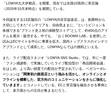
「LOWYA九大伊都店」を開業。現在では全国10箇所に実店舗
（2025年10月末時点）を展開している。
今回誕生する13店舗目の「LOWYA渋谷宮益坂店」は、創業時から
大切にしてきた“インテリアを、自由気ままに。”というビジョンを
体感できる“ブランド史上初の体験型ストア”として、約400点のアイ
テムを展示・販売する。中でも、「おくROOM® LAB」を使用した
試みはECサイトを中心に事業を拡大。国内トップクラスのインテリ
アブランドとして成長した、LOWYAならではの挑戦といえる。
また、ライブ配信スタジオ「LOWYA SNS Studio」では、年に一度
「ファン感謝祭」で実施していたライブ配信型の「商品開発会議」
をはじめ、より高い頻度での配信が予定されている。ベガコーポレ
ーションは
「関東初の路面店という強みを活かし、オンラインとオ
フラインを横断した、双方向のコミュニケーションをさらに強化し
ていきます」
とコメントしている。ECと実店舗を融合させる事例と
して、多方面からの注目が集まるだろう。