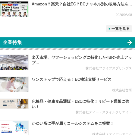
Amazon？楽天？自社EC？ECチャネル別の攻略方法を...
2026/08/08
一覧を見る
企業特集
楽天市場、ヤフーショッピングに特化した<BR>売上アッ
プ...
株式会社ファイブスプリングス
ワンストップで応える！EC物流支援サービス
株式会社音研
化粧品・健康食品通販・D2Cに特化！リピート通販に強
い！
株式会社ディー・スタイルクリエイト
かゆい所に手が届くコールシステムをご提案！
株式会社メディアシステム