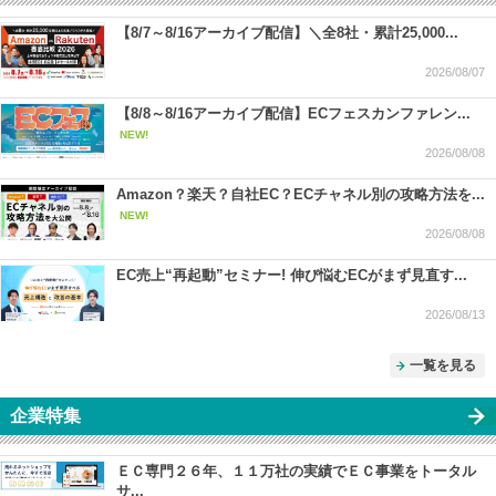
【8/7～8/16アーカイブ配信】＼全8社・累計25,000...
2026/08/07
【8/8～8/16アーカイブ配信】ECフェスカンファレン...
NEW!
2026/08/08
Amazon？楽天？自社EC？ECチャネル別の攻略方法を...
NEW!
2026/08/08
EC売上“再起動”セミナー! 伸び悩むECがまず見直す...
2026/08/13
一覧を見る
企業特集
ＥＣ専門２６年、１１万社の実績でＥＣ事業をトータル
サ...