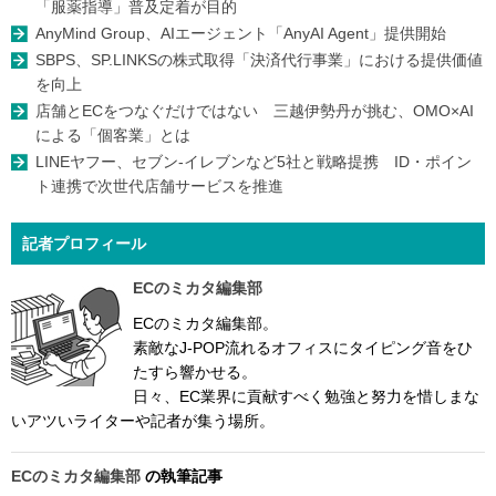
「服薬指導」普及定着が目的
AnyMind Group、AIエージェント「AnyAI Agent」提供開始
SBPS、SP.LINKSの株式取得「決済代行事業」における提供価値
を向上
店舗とECをつなぐだけではない 三越伊勢丹が挑む、OMO×AI
による「個客業」とは
LINEヤフー、セブン-イレブンなど5社と戦略提携 ID・ポイン
ト連携で次世代店舗サービスを推進
記者プロフィール
ECのミカタ編集部
ECのミカタ編集部。
素敵なJ-POP流れるオフィスにタイピング音をひ
たすら響かせる。
日々、EC業界に貢献すべく勉強と努力を惜しまな
いアツいライターや記者が集う場所。
ECのミカタ編集部
の執筆記事