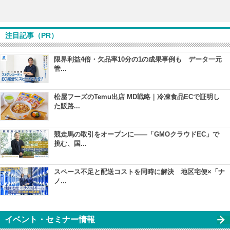
注目記事（PR）
限界利益4倍・欠品率10分の1の成果事例も データ一元
管...
松屋フーズのTemu出店 MD戦略｜冷凍食品ECで証明し
た販路...
競走馬の取引をオープンに――「GMOクラウドEC」で
挑む、国...
スペース不足と配送コストを同時に解決 地区宅便×「ナ
ノ...
イベント・セミナー情報