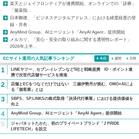
楽天とジェイフロンティアが連携開始、オンラインでの「診療」
「服薬指...
日本郵便、「ビジネスデジタルアドレス」における緯度経度の登
録・共有...
AnyMind Group、AIエージェント「AnyAI Agent」提供開始
メルカリ、「安心・安全の取り組みに関する透明性レポート」
2026年上半...
ECサイト運用の人気記事ランキング
今日
週間
月間
1
LINEヤフー、セブン-イレブンなど5社と戦略提携 ID・ポイント連
携で次世代店舗サービスを推進
2
店舗とECをつなぐだけではない 三越伊勢丹が挑む、OMO×AIによ
る「個客業」とは
3
SBPS、SP.LINKSの株式取得「決済代行事業」における提供価値を
向上
4
AnyMind Group、AIエージェント「AnyAI Agent」提供開始
5
ジャパネットたかた、初のプライベートブランド「J PRIDE
LIFETECH」を設立