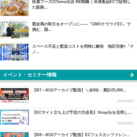
松屋フーズのTemu出店 MD戦略｜冷凍食品ECで証明し
た販路...
競走馬の取引をオープンに――「GMOクラウドEC」で
挑む、国...
スペース不足と配送コストを同時に解決 地区宅便×「ナ
ノ...
イベント・セミナー情報
【8/7～8/16アーカイブ配信】＼全8社・累計25,000...
2026/08/07
【ECサイト立ち上げ予定の方必見】Shopifyを活用し...
2026/08/07
【8/8～8/16アーカイブ配信】ECフェスカンファレン...