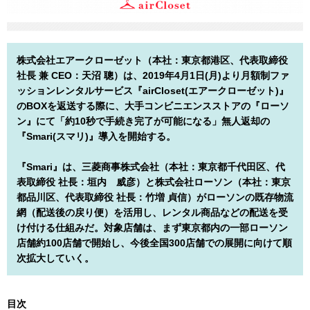
株式会社エアークローゼット（本社：東京都港区、代表取締役
社長 兼 CEO：天沼 聰）は、2019年4月1日(月)より月額制ファ
ッションレンタルサービス『airCloset(エアークローゼット)』
のBOXを返送する際に、大手コンビニエンスストアの『ローソ
ン』にて「約10秒で手続き完了が可能になる」無人返却の
『Smari(スマリ)』導入を開始する。
『Smari』は、三菱商事株式会社（本社：東京都千代田区、代
表取締役 社長：垣内 威彦）と株式会社ローソン（本社：東京
都品川区、代表取締役 社長：竹増 貞信）がローソンの既存物流
網（配送後の戻り便）を活用し、レンタル商品などの配送を受
け付ける仕組みだ。対象店舗は、まず東京都内の一部ローソン
店舗約100店舗で開始し、今後全国300店舗での展開に向けて順
次拡大していく。
目次