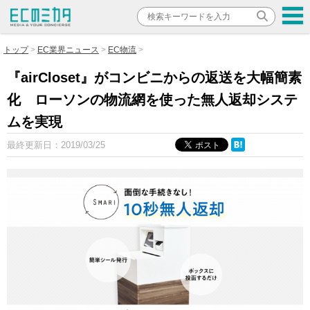
トップ
EC業界ニュース
EC物流
『airCloset』がコンビニからの返送を大幅簡素
化 ローソンの物流網を使った無人返却システ
ムを実現
最終更新日：
2019/03/25