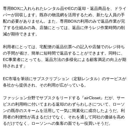
専用BOXに入れられたレンタル品やECの返却・返品商品を、ドライ
バーが回収します。既存の物流網を活用するため、新たな人員の手
配の必要がありません。また、専用BOXの利用のみで返品作業が完
了する仕組みの為、店舗にとっては、返品に伴うレジ作業時間の削
減が期待できます。
利用者にとっては、宅配便の返品伝票への記入や店舗でのレジ待ち
の手間が省け、簡単に短時間で返品することができます。同時に、
EC事業者にとっても、返品方法の多様化による顧客満足の向上が期
待されます」
EC市場を筆頭にサブスクリプション（定額レンタル）のサービスが
各社から提供され、その利用が広がっている。
ファッション分野でサブスクをリードする『airCloset』だが、サー
ビスの利用時に付いてまわる返却のわずらわしさについて、ローソ
ンの既存のスキームを活用して一気に簡素化に成功したようだ。利
用者の利便性が高まるだけでなく、それを通して同社の価値を高め
るだけでなく、ローソンへの集客の面でも一役買いそうだ。